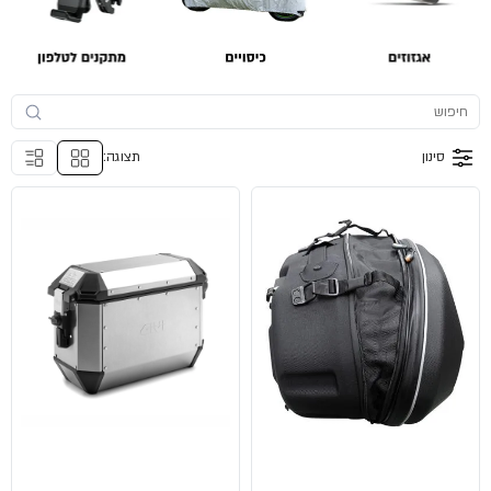
סינון
תצוגה: