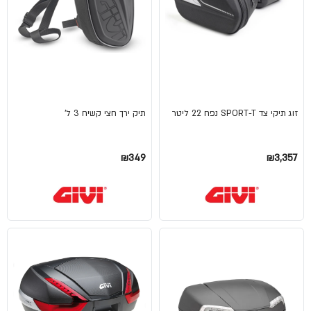
זוג תיקי צד SPORT-T נפח 22 ליטר
תיק ירך חצי קשיח 3 ל'
₪349
₪3,357