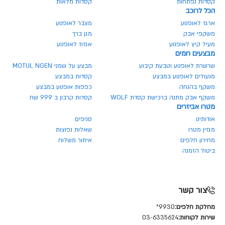
קסדות נפתחות
קסדות מלאות
הכל לרוכב
ארגז לאופנוע
מצבר לאופנוע
משקפי אבק
מגן ברך
מעיל קיץ לאופנוע
אגזוז לאופנוע
מבצעים חמים
שרשרת לאופנוע וטבעת קיבוע
מבצע על שמני MOTUL NGEN
מנעולים לאופנוע במבצע
קסדות במבצע
משקף בהנחה
כפפות אופנוע במבצע
משקף אבק מתנה ברכישת קסדת WOLF
קסדות קרבון ב 999 שח
מטרו אביזרים
אודותינו
סניפים
מגזין מטרו
שאלות נפוצות
מחירון חלפים
איתור משלוח
ביטול הזמנה
צור קשר
מחלקת חלפים:
9930*
שירות לקוחות:
03-6335624