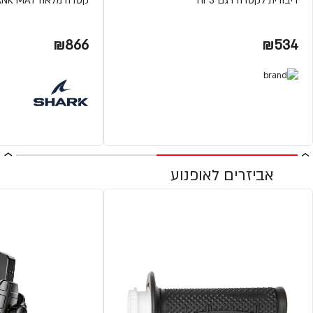
דיבורית לקסדה דגם HF3
קסדה מלאה RIDILL BLANK MAT מבית SHARK
₪866
₪534
אביזרים לאופנוע