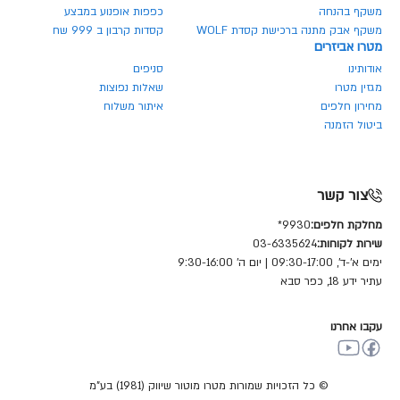
משקף בהנחה
כפפות אופנוע במבצע
משקף אבק מתנה ברכישת קסדת WOLF
קסדות קרבון ב 999 שח
מטרו אביזרים
אודותינו
סניפים
מגזין מטרו
שאלות נפוצות
מחירון חלפים
איתור משלוח
ביטול הזמנה
צור קשר
מחלקת חלפים:
9930*
שירות לקוחות:
03-6335624
ימים א'-ד', 09:30-17:00 | יום ה' 9:30-16:00
עתיר ידע 18, כפר סבא
עקבו אחרנו
© כל הזכויות שמורות מטרו מוטור שיווק (1981) בע"מ