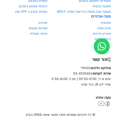
מנעולים לאופנוע במבצע
קסדות במבצע
משקף בהנחה
כפפות אופנוע במבצע
משקף אבק מתנה ברכישת קסדת WOLF
קסדות קרבון ב 999 שח
מטרו אביזרים
אודותינו
סניפים
מגזין מטרו
שאלות נפוצות
מחירון חלפים
איתור משלוח
ביטול הזמנה
צור קשר
מחלקת חלפים:
9930*
שירות לקוחות:
03-6335624
ימים א'-ד', 09:30-17:00 | יום ה' 9:30-16:00
עתיר ידע 18, כפר סבא
עקבו אחרנו
© כל הזכויות שמורות מטרו מוטור שיווק (1981) בע"מ