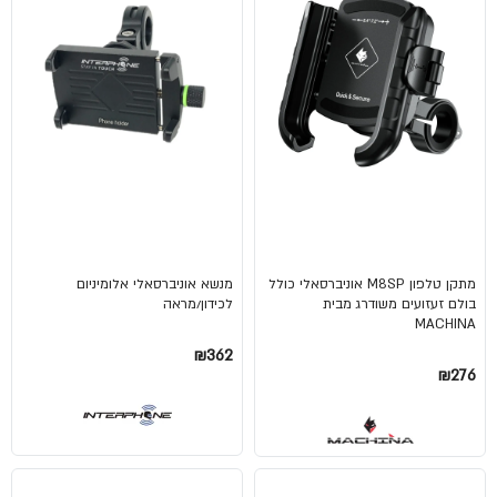
מתקן טלפון M8SP אוניברסאלי כולל
מנשא אוניברסאלי אלומיניום
בולם זעזועים משודרג מבית
לכידון/מראה
MACHINA
₪362
₪276