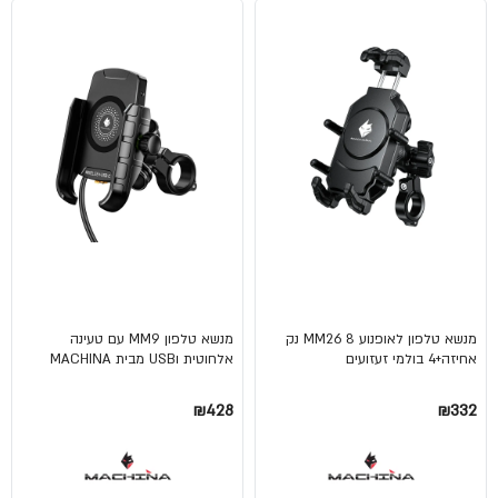
מנשא טלפון לאופנוע MM26 8 נק
מנשא טלפון MM9 עם טעינה
אחיזה+4 בולמי זעזועים
אלחוטית וUSB מבית MACHINA
₪428
₪332