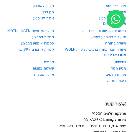
ארגז לאופנוע
מצבר לאופנוע
משקפי אבק
מגן ברך
מעיל קיץ לאופנוע
אגזוז לאופנוע
מבצעים חמים
שרשרת לאופנוע וטבעת קיבוע
מבצע על שמני MOTUL NGEN
מנעולים לאופנוע במבצע
קסדות במבצע
משקף בהנחה
כפפות אופנוע במבצע
משקף אבק מתנה ברכישת קסדת WOLF
קסדות קרבון ב 999 שח
מטרו אביזרים
אודותינו
סניפים
מגזין מטרו
שאלות נפוצות
מחירון חלפים
איתור משלוח
ביטול הזמנה
צור קשר
מחלקת חלפים:
9930*
שירות לקוחות:
03-6335624
ימים א'-ד', 09:30-17:00 | יום ה' 9:30-16:00