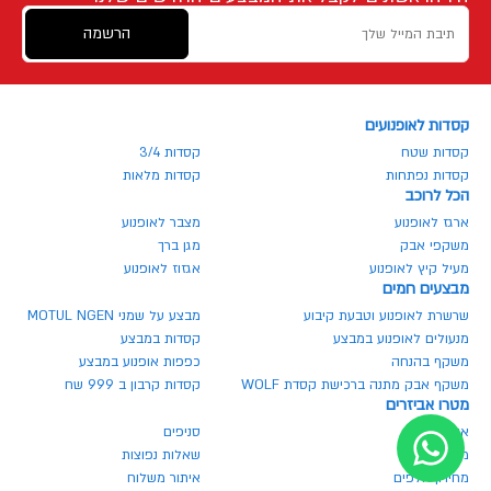
הרשמה
קסדות לאופנועים
קסדות שטח
קסדות 3/4
קסדות נפתחות
קסדות מלאות
הכל לרוכב
ארגז לאופנוע
מצבר לאופנוע
משקפי אבק
מגן ברך
מעיל קיץ לאופנוע
אגזוז לאופנוע
מבצעים חמים
שרשרת לאופנוע וטבעת קיבוע
מבצע על שמני MOTUL NGEN
מנעולים לאופנוע במבצע
קסדות במבצע
משקף בהנחה
כפפות אופנוע במבצע
משקף אבק מתנה ברכישת קסדת WOLF
קסדות קרבון ב 999 שח
מטרו אביזרים
אודותינו
סניפים
מגזין מטרו
שאלות נפוצות
מחירון חלפים
איתור משלוח