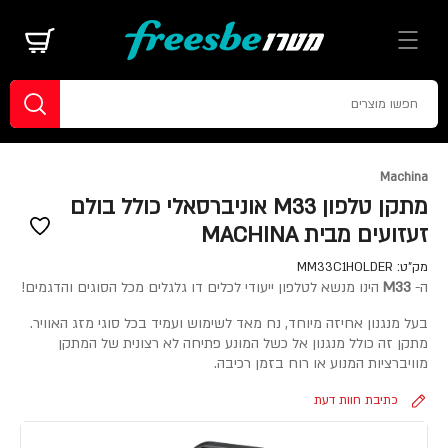
Machina
מתקן טלפון M33 אוניברסאלי כולל בולם
זעזועים מבית MACHINA
מק"ט:
MM33C1HOLDER
ה-
M33
הינו מנשא לטלפון ייעודי לכלים דו גלגלים מכל הסוגים והדגמים!
בעל מנגנון אחיזה מיוחד, נח מאד לשימוש ועמיד בכל סוגי מזג האוויר.
מתקן זה כולל מנגנון אל כשל המונע פתיחה לא רצונית של המתקן
מוויברציות המנוע או רוח בזמן רכיבה.
כתיבת חוות דעת