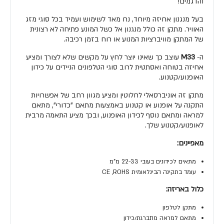
והדגמים!
בעל מנגנון אחיזה מיוחד, נח מאד לשימוש ועמיד בכל סוגי מזג
האוויר. מתקן זה כולל מנגנון אל כשל המונע פתיחה לא רצונית
של המתקן מוויברציות המנוע או רוח בזמן רכיבה.
ה-
M33
עוצב כך שאינו יוצר לחץ על מקשים שלא לצורך ומציע
אחיזה בטוחה ואסתטית לרוב סוגי הטלפונים הניידים על כידון
האופנוע/קטנוע.
מתקן זה אוניברסאלי לחלוטין ומציע מגוון רחב של אפשרויות
התקנה על אופנוע או קטנוע באמצעות מתאם "כדורי", מתאם
למראה ומתאם נוסף לכידון האופנוע, ובכך מציע התאמה מרבית
לאופנוע/קטנוע שלך.
מאפיינים:
מתאים לכידונים בעובי 22-33 מ"מ
עומד בתקינה הבינלאומית CE ,ROHS
כלול באריזה:
מתקן לטלפון
מתאם למראה מתברגת/כידון