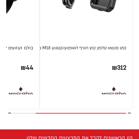
קיט מנשא טלפון קיץ חורף לאופנוע/קטנוע M18 מבית MACHINA
בולם זעזועים למתקן ל
₪44
₪312
היו הראשונים לקבל את המבצעים החדשים שלנו