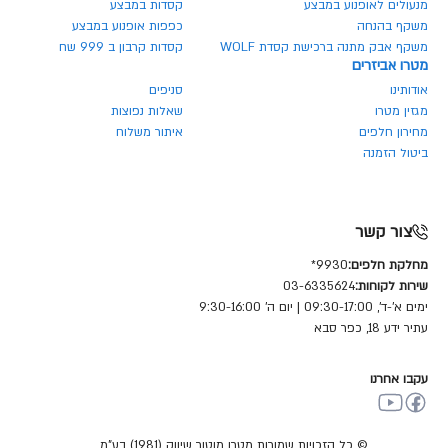
מנעולים לאופנוע במבצע
קסדות במבצע
משקף בהנחה
כפפות אופנוע במבצע
משקף אבק מתנה ברכישת קסדת WOLF
קסדות קרבון ב 999 שח
מטרו אביזרים
אודותינו
סניפים
מגזין מטרו
שאלות נפוצות
מחירון חלפים
איתור משלוח
ביטול הזמנה
צור קשר
מחלקת חלפים:
9930*
שירות לקוחות:
03-6335624
ימים א'-ד', 09:30-17:00 | יום ה' 9:30-16:00
עתיר ידע 18, כפר סבא
עקבו אחרנו
© כל הזכויות שמורות מטרו מוטור שיווק (1981) בע"מ