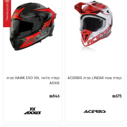
מ
s
ב
צ
ע
T
w
i
i
n
קסדת שטח LINEAR מבית ACERBIS
קסדה מלאה HAWK EVO IXIL מבית
AXXIS
₪846
₪675