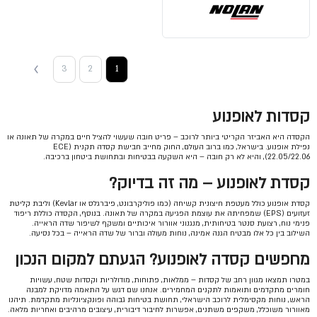
3
2
1
קסדות לאופנוע
הקסדה היא האביזר הקריטי ביותר לרוכב – פריט חובה שעשוי להציל חיים במקרה של תאונה או
נפילת אופנוע. בישראל, כמו ברוב העולם, החוק מחייב חבישת קסדה תקנית (ECE
22.05/22.06), והיא לא רק חובה – היא השקעה בבטיחות ובתחושת ביטחון ברכיבה.
קסדת לאופנוע – מה זה בדיוק?
קסדת אופנוע כולל מעטפת חיצונית קשיחה (כמו פוליקרבונט, פיברגלס או Kevlar) וליבת קליטת
זעזועים (EPS) שמפחיתה את עוצמת הפגיעה במקרה של תאונה. בנוסף, הקסדה כוללת ריפוד
פנימי נוח, רצועת סנטר בטיחותית, מנגנוני אוורור איכותיים ומשקף לשיפור שדה הראייה.
השילוב בין כל אלו מבטיח הגנה אמינה, נוחות מעולה וברור של שדה הראייה – בכל נסיעה.
מחפשים קסדה לאופנוע? הגעתם למקום הנכון
במטרו תמצאו מגוון רחב של קסדות – ממלאות, פתוחות, מודולריות וקסדות שטח, עשויות
חומרים מתקדמים ותואמות לתקנים המחמירים. אנחנו שם דגש על התאמה מדויקת למבנה
הראש, נוחות מקסימלית לרוכב הישראלי, תחושת בטיחות גבוהה ופונקציונליות מתקדמת. תיהנו
מאוורור משוכלל, משקפים משתנים, אפשרות לחיבור דיבורית, עיצובים מרהיבים ואחריות מלאה.