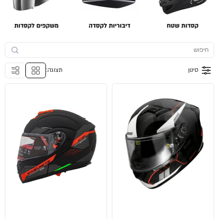
סינון
תצוגה: