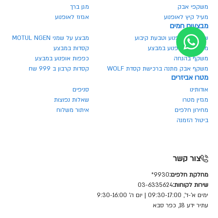
משקפי אבק
מגן ברך
מעיל קיץ לאופנוע
אגזוז לאופנוע
מבצעים חמים
שרשרת לאופנוע וטבעת קיבוע
מבצע על שמני MOTUL NGEN
מנעולים לאופנוע במבצע
קסדות במבצע
משקף בהנחה
כפפות אופנוע במבצע
משקף אבק מתנה ברכישת קסדת WOLF
קסדות קרבון ב 999 שח
מטרו אביזרים
אודותינו
סניפים
מגזין מטרו
שאלות נפוצות
מחירון חלפים
איתור משלוח
ביטול הזמנה
צור קשר
מחלקת חלפים:
9930*
שירות לקוחות:
03-6335624
ימים א'-ד', 09:30-17:00 | יום ה' 9:30-16:00
עתיר ידע 18, כפר סבא