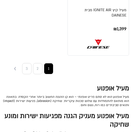
מעיל קיץ IGNITE AIR מבית
DAINESE
₪1,399
3
2
1
מעיל אופנוע
מעיל אופנוע הוא לא סתם פריט אופנתי – הוא קו ההגנה החשוב ביותר אחרי הקסדה. בתאונה
הוא מותאם להתמודדות עם שלוש סכנות עיקריות: שחיקה (abrasion), פגיעות ישירות (impact)
ותנאים סביבתיים כמו רוח, גשם וחום
.
מעיל אופנוע מעניק הגנה
מפגיעות ישירות
ומונע
שחיקה