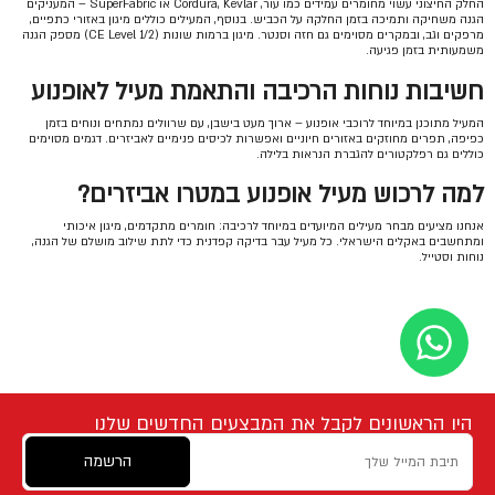
החלק החיצוני עשוי מחומרים עמידים כמו עור, Cordura, Kevlar או SuperFabric – המעניקים
הגנה משחיקה ותמיכה בזמן החלקה על הכביש. בנוסף, המעילים כוללים מיגון באזורי כתפיים,
מרפקים וגב, ובמקרים מסוימים גם חזה וסנטר. מיגון ברמות שונות (CE Level 1/2) מספק הגנה
משמעותית בזמן פגיעה.
חשיבות נוחות הרכיבה והתאמת מעיל לאופנוע
המעיל מתוכנן במיוחד לרוכבי אופנוע – ארוך מעט בישבן, עם שרוולים נמתחים ונוחים בזמן
כפיפה, תפרים מחוזקים באזורים חיוניים ואפשרות לכיסים פנימיים לאביזרים. דגמים מסוימים
כוללים גם רפלקטורים להגברת הנראות בלילה.
למה לרכוש מעיל אופנוע במטרו אביזרים?
אנחנו מציעים מבחר מעילים המיועדים במיוחד לרכיבה: חומרים מתקדמים, מיגון איכותי
ומתחשבים באקלים הישראלי. כל מעיל עבר בדיקה קפדנית כדי לתת שילוב מושלם של הגנה,
נוחות וסטייל.
היו הראשונים לקבל את המבצעים החדשים שלנו
הרשמה