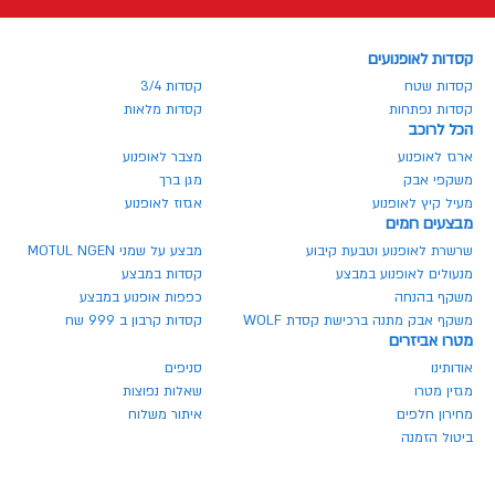
קסדות לאופנועים
קסדות שטח
קסדות 3/4
קסדות נפתחות
קסדות מלאות
הכל לרוכב
ארגז לאופנוע
מצבר לאופנוע
משקפי אבק
מגן ברך
מעיל קיץ לאופנוע
אגזוז לאופנוע
מבצעים חמים
שרשרת לאופנוע וטבעת קיבוע
מבצע על שמני MOTUL NGEN
מנעולים לאופנוע במבצע
קסדות במבצע
משקף בהנחה
כפפות אופנוע במבצע
משקף אבק מתנה ברכישת קסדת WOLF
קסדות קרבון ב 999 שח
מטרו אביזרים
אודותינו
סניפים
מגזין מטרו
שאלות נפוצות
מחירון חלפים
איתור משלוח
ביטול הזמנה