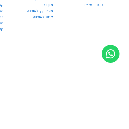
קסדות מלאות
מגן ברך
קס
מעיל קיץ לאופנוע
מש
אגזוז לאופנוע
כפ
משק
קסדו