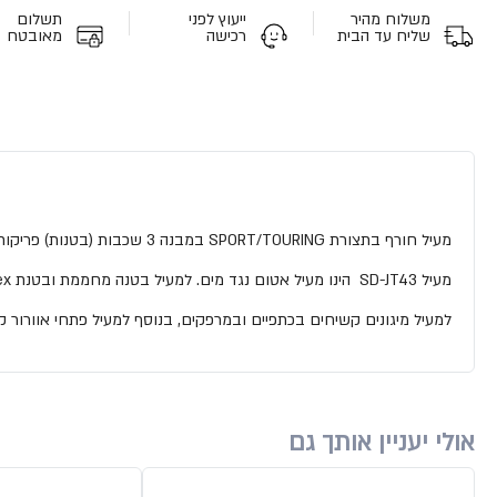
משלוח מהיר
ייעוץ לפני
תשלום
שליח עד הבית
רכישה
מאובטח
מעיל חורף בתצורת SPORT/TOURING במבנה 3 שכבות (בטנות) פריקות.
מעיל SD-JT43 הינו מעיל אטום נגד מים. למעיל בטנה מחממת ובטנת winterTex המפשרת אטימות מוחלטת נגד מים.
למעיל מיגונים קשיחים בכתפיים ובמרפקים, בנוסף למעיל פתחי אוורור 
אולי יעניין אותך גם