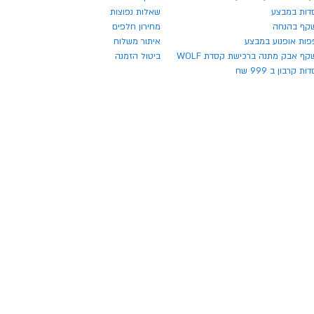
דות במבצע
שאלות נפוצות
קף בהנחה
מחירון חלפים
פות אופנוע במבצע
איתור משלוח
ף אבק מתנה ברכישת קסדת WOLF
ביטול הזמנה
ת קרבון ב 999 שח