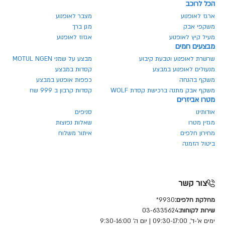
הכל לרוכב
ארגז לאופנוע
מצבר לאופנוע
משקפי אבק
מגן ברך
מעיל קיץ לאופנוע
אגזוז לאופנוע
מבצעים חמים
שרשרת לאופנוע וטבעת קיבוע
מבצע על שמני MOTUL NGEN
מנעולים לאופנוע במבצע
קסדות במבצע
משקף בהנחה
כפפות אופנוע במבצע
משקף אבק מתנה ברכישת קסדת WOLF
קסדות קרבון ב 999 שח
מטרו אביזרים
אודותינו
סניפים
מגזין מטרו
שאלות נפוצות
מחירון חלפים
איתור משלוח
ביטול הזמנה
צור קשר
מחלקת חלפים:
9930*
שירות לקוחות:
03-6335624
ימים א'-ד', 09:30-17:00 | יום ה' 9:30-16:00