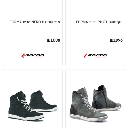
מגף שטח PILOT מבית FORMA
מגף טורינג NERO II מבית FORMA
₪1,038
₪1,996