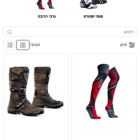
סינון
תצוגה: