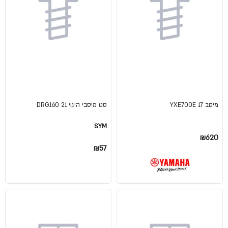
מיסב YXE700E 17
סט מיסבי היגוי DRG160 21
SYM
₪620
₪57