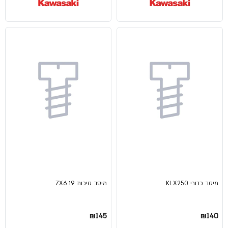
מיסב כדורי KLX250
מיסב סיכות ZX6 19
₪145
₪140