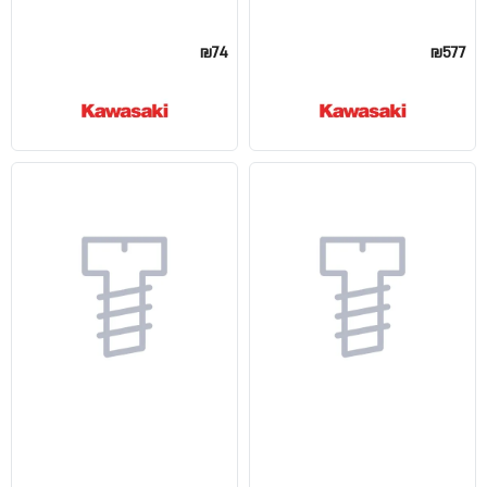
₪74
₪577