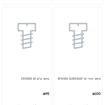
מיסב כדורי KFX450 12/KX450F 13
מיסב גג"ש Z900RS 18
₪95
₪100