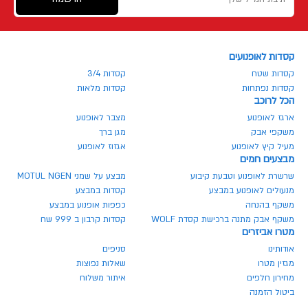
קסדות לאופנועים
קסדות שטח
קסדות 3/4
קסדות נפתחות
קסדות מלאות
הכל לרוכב
ארגז לאופנוע
מצבר לאופנוע
משקפי אבק
מגן ברך
מעיל קיץ לאופנוע
אגזוז לאופנוע
מבצעים חמים
שרשרת לאופנוע וטבעת קיבוע
מבצע על שמני MOTUL NGEN
מנעולים לאופנוע במבצע
קסדות במבצע
משקף בהנחה
כפפות אופנוע במבצע
משקף אבק מתנה ברכישת קסדת WOLF
קסדות קרבון ב 999 שח
מטרו אביזרים
אודותינו
סניפים
מגזין מטרו
שאלות נפוצות
מחירון חלפים
איתור משלוח
ביטול הזמנה