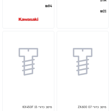
SYM
₪84
₪21
מיסב כדורי 07 ZX600
מיסב כדורי KX450F 13