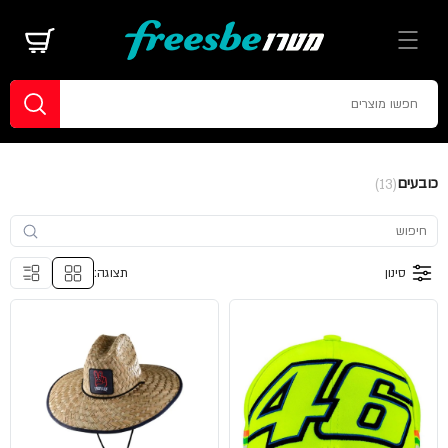
כובעים
(13)
סינון
תצוגה: