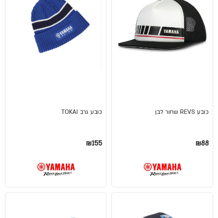
כובע REVS שחור לבן
כובע גרב TOKAI
₪155
₪88