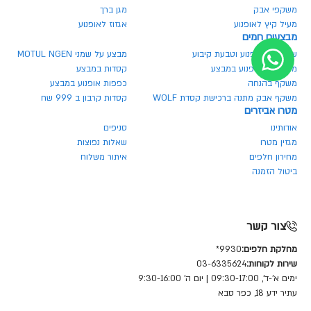
משקפי אבק
מגן ברך
מעיל קיץ לאופנוע
אגזוז לאופנוע
מבצעים חמים
שרשרת לאופנוע וטבעת קיבוע
מבצע על שמני MOTUL NGEN
מנעולים לאופנוע במבצע
קסדות במבצע
משקף בהנחה
כפפות אופנוע במבצע
משקף אבק מתנה ברכישת קסדת WOLF
קסדות קרבון ב 999 שח
מטרו אביזרים
אודותינו
סניפים
מגזין מטרו
שאלות נפוצות
מחירון חלפים
איתור משלוח
ביטול הזמנה
צור קשר
מחלקת חלפים:
9930*
שירות לקוחות:
03-6335624
ימים א'-ד', 09:30-17:00 | יום ה' 9:30-16:00
עתיר ידע 18, כפר סבא