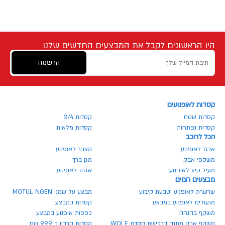
היו הראשונים לקבל את המבצעים החדשים שלנו
הרשמה
קסדות לאופנועים
קסדות שטח
קסדות 3/4
קסדות נפתחות
קסדות מלאות
הכל לרוכב
ארגז לאופנוע
מצבר לאופנוע
משקפי אבק
מגן ברך
מעיל קיץ לאופנוע
אגזוז לאופנוע
מבצעים חמים
שרשרת לאופנוע וטבעת קיבוע
מבצע על שמני MOTUL NGEN
מנעולים לאופנוע במבצע
קסדות במבצע
משקף בהנחה
כפפות אופנוע במבצע
משקף אבק מתנה ברכישת קסדת WOLF
קסדות קרבון ב 999 שח