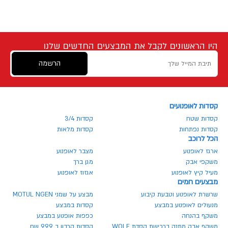
היו הראשונים לקבל את המבצעים החדשים שלנו
הרשמה
קסדות לאופנועים
קסדות שטח
קסדות 3/4
קסדות נפתחות
קסדות מלאות
הכל לרוכב
ארגז לאופנוע
מצבר לאופנוע
משקפי אבק
מגן ברך
מעיל קיץ לאופנוע
אגזוז לאופנוע
מבצעים חמים
שרשרת לאופנוע וטבעת קיבוע
מבצע על שמני MOTUL NGEN
מנעולים לאופנוע במבצע
קסדות במבצע
משקף בהנחה
כפפות אופנוע במבצע
משקף אבק מתנה ברכישת קסדת WOLF
קסדות קרבון ב 999 שח