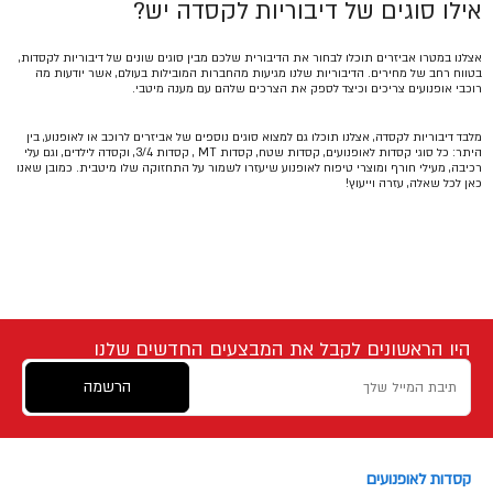
אילו סוגים של דיבוריות לקסדה יש?
אצלנו במטרו אביזרים תוכלו לבחור את הדיבורית שלכם מבין סוגים שונים של דיבוריות לקסדות,
בטווח רחב של מחירים. הדיבוריות שלנו מגיעות מהחברות המובילות בעולם, אשר יודעות מה
רוכבי אופנועים צריכים וכיצד לספק את הצרכים שלהם עם מענה מיטבי.
מלבד דיבוריות לקסדה, אצלנו תוכלו גם למצוא סוגים נוספים של אביזרים לרוכב או לאופנוע, בין
היתר: כל סוגי קסדות לאופנועים, קסדות שטח, קסדות MT , קסדות 3/4, וקסדה לילדים, וגם עלי
רכיבה, מעילי חורף ומוצרי טיפוח לאופנוע שיעזרו לשמור על התחזוקה שלו מיטבית. כמובן שאנו
כאן לכל שאלה, עזרה וייעוץ!
היו הראשונים לקבל את המבצעים החדשים שלנו
הרשמה
קסדות לאופנועים