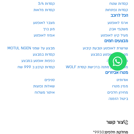
קסדות שטח
קסדות 3/4
קסדות נפתחות
קסדות מלאות
הכל לרוכב
ארגז לאופנוע
מצבר לאופנוע
משקפי אבק
מגן ברך
מעיל קיץ לאופנוע
אגזוז לאופנוע
מבצעים חמים
שרשרת לאופנוע וטבעת קיבוע
מבצע על שמני MOTUL NGEN
מנעולים לאופנוע במבצע
קסדות במבצע
משקף בהנחה
כפפות אופנוע במבצע
משקף אבק מתנה ברכישת קסדת WOLF
קסדות קרבון ב 999 שח
מטרו אביזרים
אודותינו
סניפים
מגזין מטרו
שאלות נפוצות
מחירון חלפים
איתור משלוח
ביטול הזמנה
צור קשר
מחלקת חלפים:
9930*