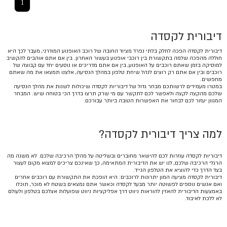
1
דיבורית לקסדה
דיבורית לקסדה הפכה לחלק בלתי נפרד מציוד החובה של רוכב האופנוע המודרני, מעבר לכך היא
חוללה מהפכה שלמה בתקשורת בין רוכבי אופנוע בעשור האחרון. בין אם אתם אוהבים להקשיב
למוסיקה בזמן שאתם רוכבים על האופנוע, בין אם אתם מדריכים או נוסעים יחד עם קבוצה של
רוכבים ובין אם אתם רק רוצים לנהל שיחת טלפון במהלך הנסיעה, אלצנו תמצאו את מה שאתם
מחפשים.
במטרו מעמידים לרשותכם מבחר גדול של דיבוריות לקסדה שיכולות לשנות את מהלך הנסיעה
שלכם מהקצה לקצה ולאפשר לכם לתקשר עם מי שרק תרצו בדרך הכי בטוחה שיש. המבחר
המגוון יעזור לכם לבחור את האפשרות הטובה ביותר עבורכם.
למה צריך דיבורית לקסדה?
דיבוריות לקסדה עוזרות לכם להישאר מחוברים ובשליטה על מהלך הרכיבה שלכם. לא משנה מה
הרגלי הרכיבה שלכם, לנו יש את הדיבורית המתאימה, כך שאינכם צריכים למצוא מקום לעצור
בצד הדרך כדי להוציא את הטלפון הנייד.
דיבורית לקסדה מציעה המון יתרונות לרוכבים: היא הופכת את התקשורת עם רוכבים אחרים
ואם אנשים נוספים לפשוטה יותר מבעד לקסדה וכאשר אתם נמצאים בשטח לא מוכר, תוכלו
באמצעות הדיבורית להאזין להוראות ניווט דרך אפליקציות ניווט שפועלות אצלכם בטלפון ולעולם
לא ללכת לאיבוד.