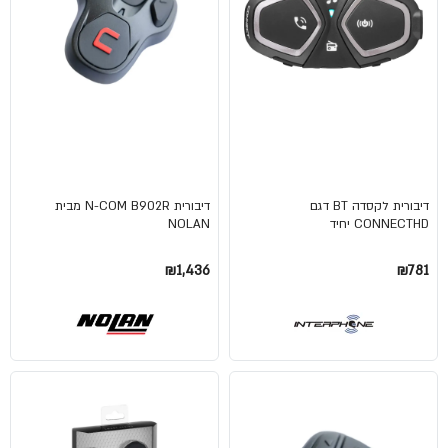
דיבורית לקסדה BT דגם
דיבורית N-COM B902R מבית
CONNECTHD יחיד
NOLAN
₪1,436
₪781