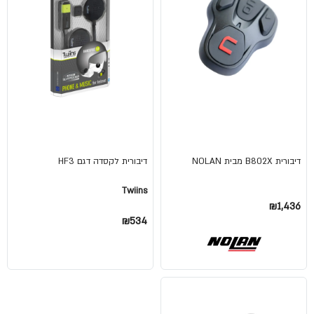
דיבורית B802X מבית NOLAN
דיבורית לקסדה דגם HF3
Twiins
₪1,436
₪534