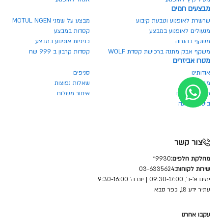
מבצעים חמים
שרשרת לאופנוע וטבעת קיבוע
מבצע על שמני MOTUL NGEN
מנעולים לאופנוע במבצע
קסדות במבצע
משקף בהנחה
כפפות אופנוע במבצע
משקף אבק מתנה ברכישת קסדת WOLF
קסדות קרבון ב 999 שח
מטרו אביזרים
אודותינו
סניפים
מגזין מטרו
שאלות נפוצות
מחירון חלפים
איתור משלוח
ביטול הזמנה
צור קשר
מחלקת חלפים:
9930*
שירות לקוחות:
03-6335624
ימים א'-ד', 09:30-17:00 | יום ה' 9:30-16:00
עתיר ידע 18, כפר סבא
עקבו אחרנו