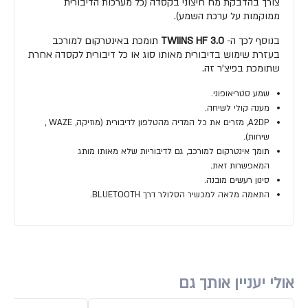
צורך בהדבקת מח חיצוני בקסדה (כל מערכות הדיבורית
ממוקמות על ערכת השמע).
בנוסף לכך ה-
TWIINS HF 3.0
תומכת באינטרקום למורכב
בעזרת שימוש בדיבורית מאותו סוג או כל דיבורית לקסדה אחרת
שתומכת בפיצ’ר זה.
שמע סטריאופוני.
מענה קולי לשיחה.
A2DP, מזרים את כל המדיה מהטלפון לדיבורית (מוזיקה, WAZE ,
שיחות).
תומך אינטרקום למורכב, גם לדיבוריות שלא מאותו מותג
המאפשרות זאת.
סינון רעשים מובנה.
התאמה מלאה למכשיר הסלולר דרך BLUETOOTH.
אולי יעניין אותך גם