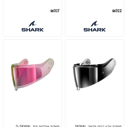
₪317
₪312
משקף צבע כרום מראה SKWAL
משקף אירדיום ורוד D-SKWAL