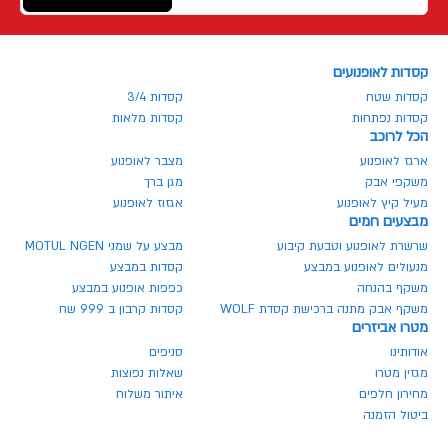
קסדות לאופנועים
קסדות שטח
קסדות 3/4
קסדות נפתחות
קסדות מלאות
הכל לרוכב
ארגז לאופנוע
מצבר לאופנוע
משקפי אבק
מגן ברך
מעיל קיץ לאופנוע
אגזוז לאופנוע
מבצעים חמים
שרשרת לאופנוע וטבעת קיבוע
מבצע על שמני MOTUL NGEN
מנעולים לאופנוע במבצע
קסדות במבצע
משקף בהנחה
כפפות אופנוע במבצע
משקף אבק מתנה ברכישת קסדת WOLF
קסדות קרבון ב 999 שח
מטרו אביזרים
אודותינו
סניפים
מגזין מטרו
שאלות נפוצות
מחירון חלפים
איתור משלוח
ביטול הזמנה