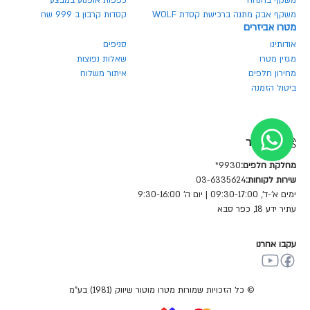
משקף בהנחה
כפפות אופנוע במבצע
משקף אבק מתנה ברכישת קסדת WOLF
קסדות קרבון ב 999 שח
מטרו אביזרים
אודותינו
סניפים
מגזין מטרו
שאלות נפוצות
מחירון חלפים
איתור משלוח
ביטול הזמנה
צור קשר
מחלקת חלפים:
9930*
שירות לקוחות:
03-6335624
ימים א'-ד', 09:30-17:00 | יום ה' 9:30-16:00
עתיר ידע 18, כפר סבא
עקבו אחרנו
© כל הזכויות שמורות מטרו מוטור שיווק (1981) בע"מ