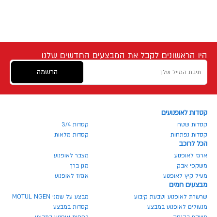
היו הראשונים לקבל את המבצעים החדשים שלנו
הרשמה
קסדות לאופנועים
קסדות שטח
קסדות 3/4
קסדות נפתחות
קסדות מלאות
הכל לרוכב
ארגז לאופנוע
מצבר לאופנוע
משקפי אבק
מגן ברך
מעיל קיץ לאופנוע
אגזוז לאופנוע
מבצעים חמים
שרשרת לאופנוע וטבעת קיבוע
מבצע על שמני MOTUL NGEN
מנעולים לאופנוע במבצע
קסדות במבצע