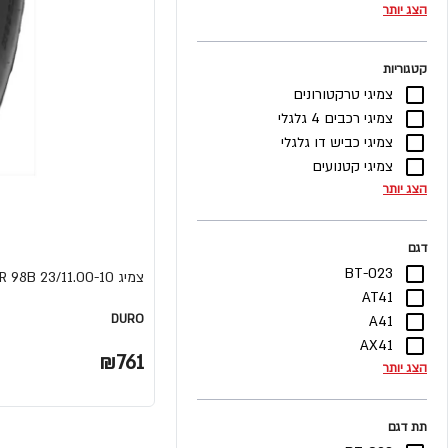
הצג יותר
קטגוריות
צמיגי טרקטורונים
צמיגי רכבים 4 גלגלי
צמיגי כביש דו גלגלי
צמיגי קטנועים
הצג יותר
דגם
BT-023
צמיג 23/11.00-10 MULE 4010 DURO DI-K968 4PR 98B
AT41
DURO
A41
AX41
₪761
הצג יותר
תת דגם