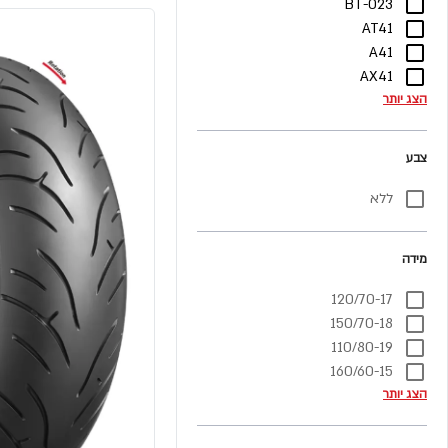
BT-023
AT41
A41
AX41
הצג יותר
צבע
ללא
מידה
120/70-17
150/70-18
110/80-19
160/60-15
הצג יותר