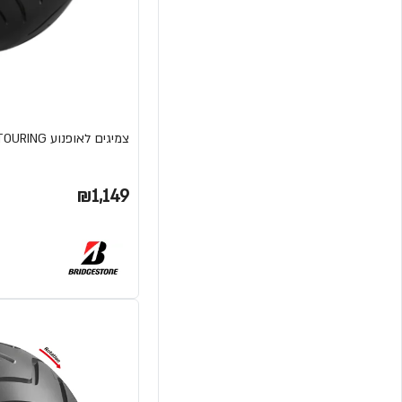
צמיגים לאופנוע BATTLAX BT-023 SPORT TOURING מבית BRIDGESTONE
₪1,149