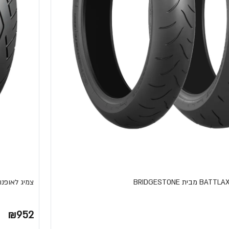
צמיג לאופנוע BATTLAX BT-45 מבית STONE
₪952