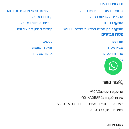
מבצעים חמים
שרשרת לאופנוע וטבעת קיבוע
מבצע על שמני MOTUL NGEN
מנעולים לאופנוע במבצע
קסדות במבצע
משקף בהנחה
כפפות אופנוע במבצע
משקף אבק מתנה ברכישת קסדת WOLF
קסדות קרבון ב 999 שח
מטרו אביזרים
אודותינו
סניפים
מגזין מטרו
שאלות נפוצות
מחירון חלפים
איתור משלוח
ביטול הזמנה
צור קשר
מחלקת חלפים:
9930*
שירות לקוחות:
03-6335624
ימים א'-ד', 09:30-17:00 | יום ה' 9:30-16:00
עתיר ידע 18, כפר סבא
עקבו אחרנו