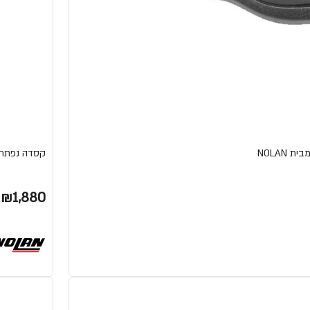
קסדה נפתחת N70-2X DECURIO מבי
₪1,880