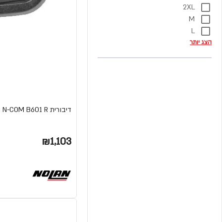
2XL
M
L
הצג יותר
דיבורית N-COM B601 R מבית NOLAN
₪1,103