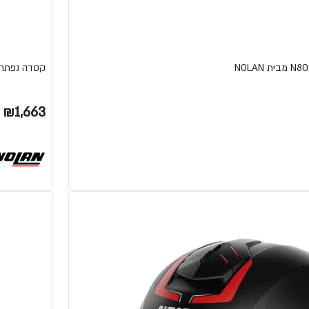
קסדה נפתחת N70-2X CLASSIC מבי
₪1,663