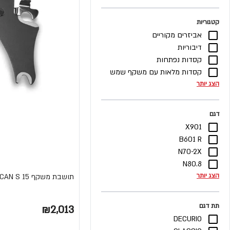
קטגוריות
אביזרים מקוריים
דיבוריות
קסדות נפתחות
קסדות מלאות עם משקף שמש
הצג יותר
דגם
X901
B601 R
N70-2X
N80.8
הצג יותר
תושבת משקף VULCAN S 15 מבית KAWASAKI
תת דגם
₪2,013
DECURIO