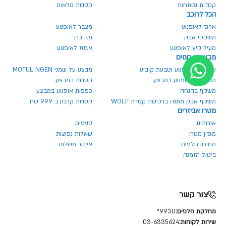
קסדות נפתחות
קסדות מלאות
הכל לרוכב
ארגז לאופנוע
מצבר לאופנוע
משקפי אבק
מגן ברך
מעיל קיץ לאופנוע
אגזוז לאופנוע
מבצעים חמים
שרשרת לאופנוע וטבעת קיבוע
מבצע על שמני MOTUL NGEN
מנעולים לאופנוע במבצע
קסדות במבצע
משקף בהנחה
כפפות אופנוע במבצע
משקף אבק מתנה ברכישת קסדת WOLF
קסדות קרבון ב 999 שח
מטרו אביזרים
אודותינו
סניפים
מגזין מטרו
שאלות נפוצות
מחירון חלפים
איתור משלוח
ביטול הזמנה
צור קשר
מחלקת חלפים:
9930*
שירות לקוחות:
03-6335624