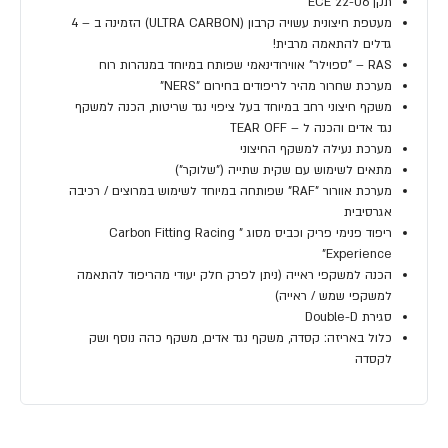
תקן ECE 22-06
מעטפת חיצונית עשויה קרבון (ULTRA CARBON) הזמינה ב – 4
גדלים להתאמה מרבית!
RAS – "ספוילר" אווירודינאמי שפותח במיוחד במנהרות רוח
מערכת שחרור מהיר לריפודים בחירום "NERS"
משקף חיצוני רחב במיוחד בעל ציפוי נגד שריטות, הכנה למשקף
נגד אדים והכנה ל – TEAR OFF
מערכת נעילה למשקף החיצוני
מתאים לשימוש עם שקית שתייה ("שלוקר")
מערכת אוורור "RAF" שפותחה במיוחד לשימוש במרוצים / רכיבה
אגרסיבית
ריפוד פנימי פריק וכביס מסוג " Carbon Fitting Racing
Experience"
הכנה למשקפי ראייה (ניתן לפרק חלק יעודי מהריפוד להתאמה
למשקפי שמש / ראייה)
סגירת Double-D
כלול באריזה: קסדה, משקף נגד אדים, משקף כהה נוסף ושק
לקסדה