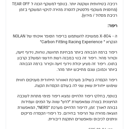
רכיבה בטיחותית ושקטה יותר. בנוסף למשקף הכנה ל TEAR OFF
(מחסנית משקפי פלסטיק להסרה מהירה לניקוי המשקף בזמן
רכיבת מסלול / מירוץ).
ריפוד:
ה - X-804 ממשיכה להשתמש בריפוד הסופר איכותי של NOLAN
הנקרא " Carbon Fitting Racing Experience"
ריפוד ברמה הגבוהה ביותר מבחינת תחושה, נוחות, נידוף זיעה,
וקירור מהיר. ריפוד זה בנוי במבנה רשת חדשני המשלב קרבון
בתוכו. ריפוד זה מציע יכולת נידוף זיעה וקירור ברמה הגבוהה
ביותר וכמובן שגם מתייבש יותר מהר.
ריפוד הקסדה בשילוב מערכת האוורור הייחודית מעניקים חווית
שימוש ייחודית שאין שני לה בעולם הקסדות הקצה.
בנוסף, בחלקי ריפוד הלחיים נמצא ריפוד פנימי מתחת לשכבה
החיצונית בצורה שמאפשרת "לחץ" שווה על הפנים ועמידות
גבוהה לאורך זמן, לריפוד הלחיים מערכת "NERS", המאפשרת
הוצאה מהירה של הריפוד בחירום. כל ריפודי הקסדה פריקים
וניתנים לכיבוס ומאפשרים התקנת דיבורית.