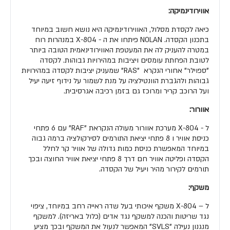
אווירודינמיקה:
כיאה לקסדת מסלול, האווירודינמיקה היא נושא חשוב במיוחד
בתכנון הקסדה. NOLAN פיתחו את ה - X-804 במנהרות רוח
במטרה להעניק לה את המעטפת האווירודינאמית הטובה ביותר
לטובת הפחתת עומסים ויציבות במהירויות גבוהות. לקסדה
"ספוילר" אחורי הנקרא "RAS" שמעניק יציבות לקסדה במהירויות
גבוהות ולהגברת הוונטילציה על מנת לשמור על נידוף זיעה יעיל
ועל הרוכב קריר ומרוכז גם בזמן רכיבה אגרסיבית.
אוורור:
ל - X-804 מערכת אוורור מעולה הנקראת "RAF" עם 6 פתחי
כניסת אוויר ו 8 פתחי יציאת התורמים לסירקולציה ברמה גבוה
במיוחד המאפשרת כניסת כמות גדולה של אוויר קר לחלל
הקסדה ופליטה אוויר חם דרך 8 פתחי יציאת אוויר החוצה ובכך
תורמים לקירור מהיר ויעיל של הקסדה.
משקף:
ל – X-804 משקף איכותי בעל שדה ראייה רחב במיוחד, ציפוי
נגד שריטות והכנה למשקף נגד אדים (כלול באריזה). למשקף
מנגנון נעילה "SVLS" המאפשר לנעול את המשקף ובכך מציע