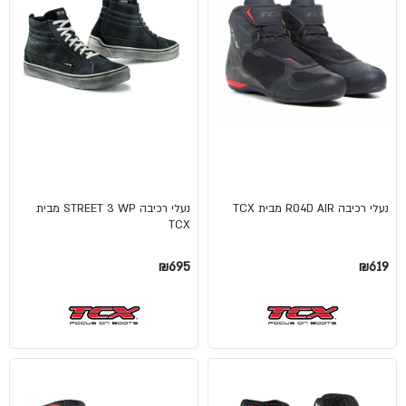
נעלי רכיבה R04D AIR מבית TCX
נעלי רכיבה STREET 3 WP מבית
TCX
₪695
₪619