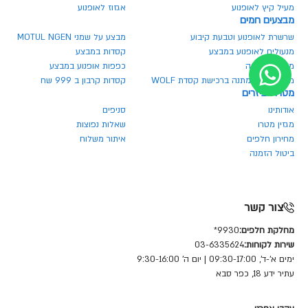
מעיל קיץ לאופנוע
אגזוז לאופנוע
מבצעים חמים
שרשרת לאופנוע וטבעת קיבוע
מבצע על שמני MOTUL NGEN
מנעולים לאופנוע במבצע
קסדות במבצע
משקף בהנחה
כפפות אופנוע במבצע
משקף אבק מתנה ברכישת קסדת WOLF
קסדות קרבון ב 999 שח
מטרו אביזרים
אודותינו
סניפים
מגזין מטרו
שאלות נפוצות
מחירון חלפים
איתור משלוח
ביטול הזמנה
צור קשר
מחלקת חלפים:
9930*
שירות לקוחות:
03-6335624
ימים א'-ד', 09:30-17:00 | יום ה' 9:30-16:00
עתיר ידע 18, כפר סבא