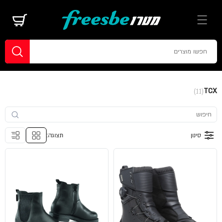
TCX
(11)
סינון
תצוגה: