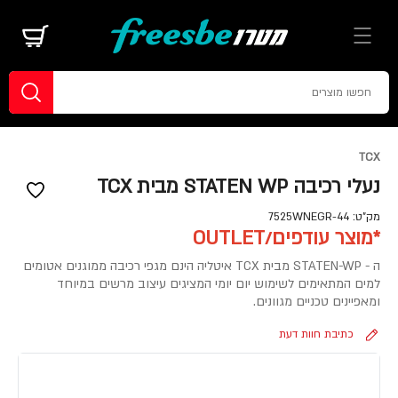
TCX
נעלי רכיבה STATEN WP מבית TCX
מק"ט:
7525WNEGR-44
*מוצר עודפים/OUTLET
ה - STATEN-WP מבית TCX איטליה הינם מגפי רכיבה ממוגנים אטומים
למים המתאימים לשימוש יום יומי המציגים עיצוב מרשים במיוחד
ומאפיינים טכניים מגוונים.
כתיבת חוות דעת