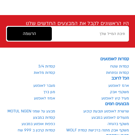
היו הראשונים לקבל את המבצעים החדשים שלנו
הרשמה
קסדות לאופנועים
קסדות שטח
קסדות 3/4
קסדות נפתחות
קסדות מלאות
הכל לרוכב
ארגז לאופנוע
מצבר לאופנוע
משקפי אבק
מגן ברך
מעיל קיץ לאופנוע
אגזוז לאופנוע
מבצעים חמים
שרשרת לאופנוע וטבעת קיבוע
מבצע על שמני MOTUL NGEN
מנעולים לאופנוע במבצע
קסדות במבצע
משקף בהנחה
כפפות אופנוע במבצע
משקף אבק מתנה ברכישת קסדת WOLF
קסדות קרבון ב 999 שח