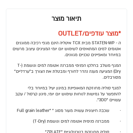
תיאור מוצר
*מוצר עודפים/OUTLET
ה - STATEN-WP מבית TCX איטליה הינם מגפי רכיבה ממוגנים
אטומים למים המתאימים לשימוש יום יומי המציגים עיצוב מרשים
במיוחד ומאפיינים טכניים מגוונים.
המגף משלב בחלקו הפנימי ממברנה אטומה למים ונושמת (T-
Dry) המציעה מענה נהדר לחורף ומבטלת את הצורך ב"ערדליים"
מסורבלים.
למגף סוליה מחוזקת המאופיינת במיגון יעיל במיוחד בלי
להתפשר על גמישות לנוחות שימוש יום יומי, מיגון קרסול / עקב
עשויים "3DO".
· שכבה חיצונית עשויה מעור מסוג " "Full grain leather
· ממברנה פנימית אטומה למים ונושמת (T-Dry)
· סוליה מחוזקת בטכנולוגיית "ZPLATE"