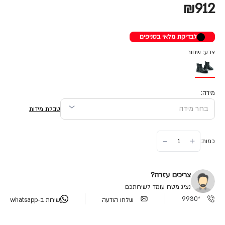
₪912
לבדיקת מלאי בסניפים
צבע: שחור
מידה:
טבלת מידות
כמות:
צריכים עזרה?
נציג מטרו עומד לשירותכם
*9930
שלחו הודעה
שירות ב-whatsapp