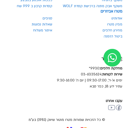
משקף בהנחה
כפפות אופנוע במבצע
משקף אבק מתנה ברכישת קסדת WOLF
קסדות קרבון ב 999 שח
מטרו אביזרים
אודותינו
סניפים
מגזין מטרו
שאלות נפוצות
מחירון חלפים
איתור משלוח
ביטול הזמנה
צור קשר
מחלקת חלפים:
9930*
שירות לקוחות:
03-6335624
ימים א'-ד', 09:30-17:00 | יום ה' 9:30-16:00
עתיר ידע 18, כפר סבא
עקבו אחרנו
© כל הזכויות שמורות מטרו מוטור שיווק (1981) בע"מ