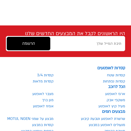
היו הראשונים לקבל את המבצעים החדשים שלנו
הרשמה
קסדות לאופנועים
קסדות שטח
קסדות 3/4
קסדות נפתחות
קסדות מלאות
הכל לרוכב
ארגז לאופנוע
מצבר לאופנוע
משקפי אבק
מגן ברך
מעיל קיץ לאופנוע
אגזוז לאופנוע
מבצעים חמים
שרשרת לאופנוע וטבעת קיבוע
מבצע על שמני MOTUL NGEN
מנעולים לאופנוע במבצע
קסדות במבצע