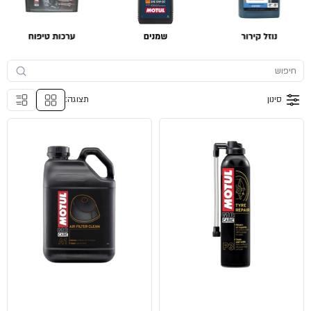
סינון
תצוגה: