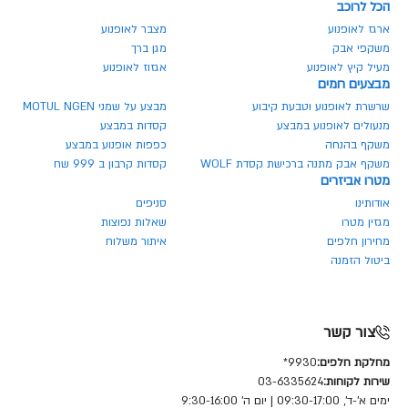
הכל לרוכב
ארגז לאופנוע
מצבר לאופנוע
משקפי אבק
מגן ברך
מעיל קיץ לאופנוע
אגזוז לאופנוע
מבצעים חמים
שרשרת לאופנוע וטבעת קיבוע
מבצע על שמני MOTUL NGEN
מנעולים לאופנוע במבצע
קסדות במבצע
משקף בהנחה
כפפות אופנוע במבצע
משקף אבק מתנה ברכישת קסדת WOLF
קסדות קרבון ב 999 שח
מטרו אביזרים
אודותינו
סניפים
מגזין מטרו
שאלות נפוצות
מחירון חלפים
איתור משלוח
ביטול הזמנה
צור קשר
מחלקת חלפים:
9930*
שירות לקוחות:
03-6335624
ימים א'-ד', 09:30-17:00 | יום ה' 9:30-16:00