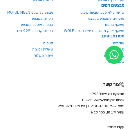
מעיל קיץ לאופנוע
אגזוז לאופנוע
מבצעים חמים
שרשרת לאופנוע וטבעת קיבוע
מבצע על שמני MOTUL NGEN
מנעולים לאופנוע במבצע
קסדות במבצע
משקף בהנחה
כפפות אופנוע במבצע
משקף אבק מתנה ברכישת קסדת WOLF
קסדות קרבון ב 999 שח
מטרו אביזרים
אודותינו
סניפים
מגזין מטרו
שאלות נפוצות
מחירון חלפים
איתור משלוח
ביטול הזמנה
צור קשר
מחלקת חלפים:
9930*
שירות לקוחות:
03-6335624
ימים א'-ד', 09:30-17:00 | יום ה' 9:30-16:00
עתיר ידע 18, כפר סבא
עקבו אחרנו