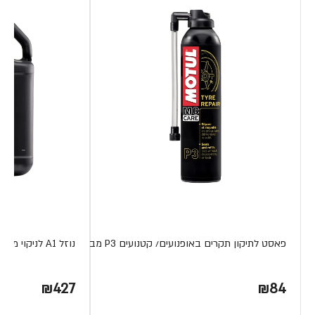
פאסט לתיקון תקרים באופנועים/ קטנועים P3 מבית MOTUL
נוזל A1 לניקוי מסנני אויר 5 ליטר מבית MOTUL S.A
₪427
₪84