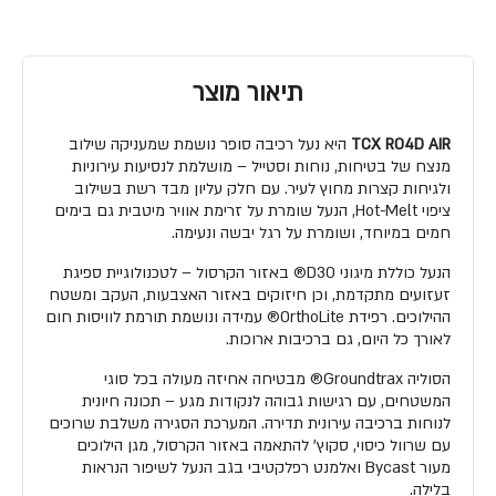
תיאור מוצר
TCX R04D AIR
היא נעל רכיבה סופר נושמת שמעניקה שילוב
מנצח של בטיחות, נוחות וסטייל – מושלמת לנסיעות עירוניות
ולגיחות קצרות מחוץ לעיר. עם חלק עליון מבד רשת בשילוב
ציפוי Hot-Melt, הנעל שומרת על זרימת אוויר מיטבית גם בימים
חמים במיוחד, ושומרת על רגל יבשה ונעימה.
הנעל כוללת מיגוני D3O® באזור הקרסול – לטכנולוגיית ספיגת
זעזועים מתקדמת, וכן חיזוקים באזור האצבעות, העקב ומשטח
ההילוכים. רפידת OrthoLite® עמידה ונושמת תורמת לוויסות חום
לאורך כל היום, גם ברכיבות ארוכות.
הסוליה Groundtrax® מבטיחה אחיזה מעולה בכל סוגי
המשטחים, עם רגישות גבוהה לנקודות מגע – תכונה חיונית
לנוחות ברכיבה עירונית תדירה. המערכת הסגירה משלבת שרוכים
עם שרוול כיסוי, סקוץ' להתאמה באזור הקרסול, מגן הילוכים
מעור Bycast ואלמנט רפלקטיבי בגב הנעל לשיפור הנראות
בלילה.