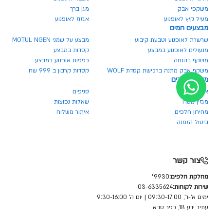
משקפי אבק
מגן ברך
מעיל קיץ לאופנוע
אגזוז לאופנוע
מבצעים חמים
שרשרת לאופנוע וטבעת קיבוע
מבצע על שמני MOTUL NGEN
מנעולים לאופנוע במבצע
קסדות במבצע
משקף בהנחה
כפפות אופנוע במבצע
משקף אבק מתנה ברכישת קסדת WOLF
קסדות קרבון ב 999 שח
מטרו אביזרים
אודותינו
סניפים
מגזין מטרו
שאלות נפוצות
מחירון חלפים
איתור משלוח
ביטול הזמנה
צור קשר
מחלקת חלפים:
9930*
שירות לקוחות:
03-6335624
ימים א'-ד', 09:30-17:00 | יום ה' 9:30-16:00
עתיר ידע 18, כפר סבא