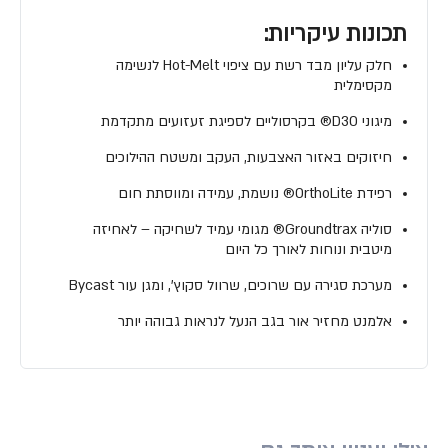
תכונות עיקריות:
חלק עליון מבד רשת עם ציפוי Hot-Melt לנשימה
מקסימלית
מיגוני D3O® בקרסוליים לספיגת זעזועים מתקדמת
חיזוקים באזור האצבעות, העקב ומשטח ההילוכים
רפידת OrthoLite® נושמת, עמידה ומווסתת חום
סוליה Groundtrax® מגומי עמיד לשחיקה – לאחיזה
מיטבית ונוחות לאורך כל היום
מערכת סגירה עם שרוכים, שרוול סקוץ', ומגן עור Bycast
אלמנט מחזיר אור בגב הנעל לנראות גבוהה יותר