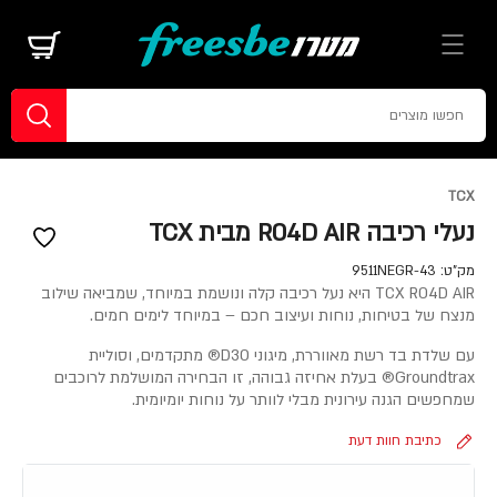
TCX
נעלי רכיבה R04D AIR מבית TCX
מק"ט:
9511NEGR-43
TCX R04D AIR היא נעל רכיבה קלה ונושמת במיוחד, שמביאה שילוב
מנצח של בטיחות, נוחות ועיצוב חכם – במיוחד לימים חמים.
עם שלדת בד רשת מאווררת, מיגוני D3O® מתקדמים, וסוליית
Groundtrax® בעלת אחיזה גבוהה, זו הבחירה המושלמת לרוכבים
שמחפשים הגנה עירונית מבלי לוותר על נוחות יומיומית.
כתיבת חוות דעת