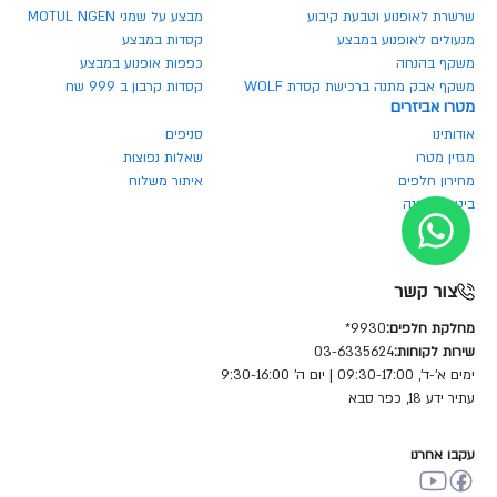
שרשרת לאופנוע וטבעת קיבוע
מבצע על שמני MOTUL NGEN
מנעולים לאופנוע במבצע
קסדות במבצע
משקף בהנחה
כפפות אופנוע במבצע
משקף אבק מתנה ברכישת קסדת WOLF
קסדות קרבון ב 999 שח
מטרו אביזרים
אודותינו
סניפים
מגזין מטרו
שאלות נפוצות
מחירון חלפים
איתור משלוח
ביטול הזמנה
צור קשר
מחלקת חלפים:
9930*
שירות לקוחות:
03-6335624
ימים א'-ד', 09:30-17:00 | יום ה' 9:30-16:00
עתיר ידע 18, כפר סבא
עקבו אחרנו