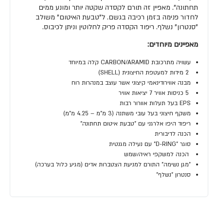
תחתונה". מאפיין זה תורם לקסדה שקטה יותר ומונע ממים
לחדור פנימה בזמן רכיבה בגשם. ל"טבעת האיטום" משולב
"סנטרון" נשלף. ריפוד הקסדה פריק לחלוטין וניתן לכיבוס.
מאפיינים מיוחדים:
עשויה מתרכובת CARBON/ARAMID קלה במיוחד
2 מידות למעטפת החיצונית (SHELL)
מבנה אווירודינאמי קיצוני אשר עוצב במנהרות רוח
5 כניסות אוויר 7 יציאות אוויר
EPS בעל תעלות אוורור רבות
משקף חיצוני בעל עובי משתנה (3 מ"מ – 4.25 מ"מ)
ריפוד היפו אלרגני עם "טבעת איטום תחתונה"
הכנה לדיבורית
סוגר "D-RING" עם נעילה מגנטית
הכנה למשקפי ראיה/שמש
"מגן נשימה" התורם למניעת הצטברות אדים (מגיע כלול בערכה)
סנטרון "נשלף"