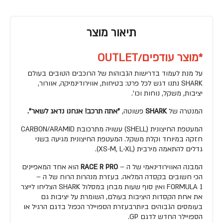
תיאור מוצר
*מוצר עודפים/OUTLET
על מנת לעמוד בדרישות הגבוהות של הרוכבים הטובים בעולם
SHARK נתנו דגש לכל פרט: בטיחות, אווירודינמיקה, אוורור,
יציבות, משקל, נוחות וכו'.
המנטרה של
SHARK
פשוטה,
"אתה תרכב! אנחנו נדאג לשאר".
המעטפת החיצונית (SHELL) עשויה מתרכובת CARBON/ARAMID
חזקה במיוחד וקלת משקל. המעטפת החיצונית מגיעה בשני
גדלים להתאמה מירבית (XS-M, L-XL).
המבנה האווירודינאמי של ה –
RACE R PRO
הוא אחד המאפיינים
הכי חשובים בקסדה המלאה. בעזרת מנהרות הרוח של ה –
FORMULA 1 ואין סוף שעות מבחן במסלול SHARK הצליחו לייצר
את אחת הקסדות היציבות בעולם, השומרת על יציבות גם
בעומסים הגבוהים ביותרבעזרת הספויילר הכפול בדגם הרגיל או
הספויילר החדש לדגם GP.