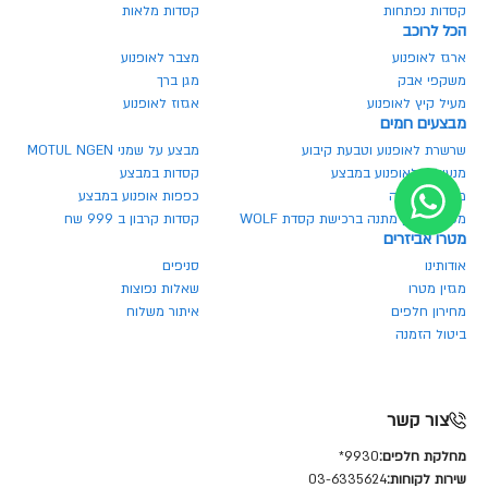
קסדות נפתחות
קסדות מלאות
הכל לרוכב
ארגז לאופנוע
מצבר לאופנוע
משקפי אבק
מגן ברך
מעיל קיץ לאופנוע
אגזוז לאופנוע
מבצעים חמים
שרשרת לאופנוע וטבעת קיבוע
מבצע על שמני MOTUL NGEN
מנעולים לאופנוע במבצע
קסדות במבצע
משקף בהנחה
כפפות אופנוע במבצע
משקף אבק מתנה ברכישת קסדת WOLF
קסדות קרבון ב 999 שח
מטרו אביזרים
אודותינו
סניפים
מגזין מטרו
שאלות נפוצות
מחירון חלפים
איתור משלוח
ביטול הזמנה
צור קשר
מחלקת חלפים:
9930*
שירות לקוחות:
03-6335624