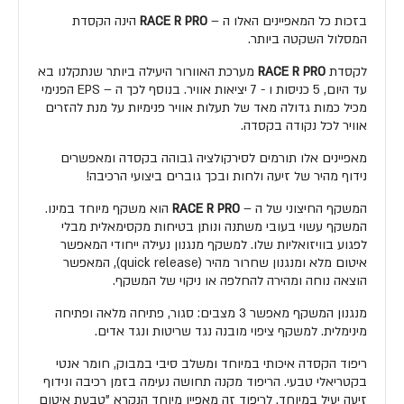
בזכות כל המאפיינים האלו ה –
RACE R PRO
הינה הקסדת
המסלול השקטה ביותר.
לקסדת
RACE R PRO
מערכת האוורור היעילה ביותר שנתקלנו בא
עד היום, 5 כניסות ו - 7 יציאות אוויר. בנוסף לכך ה – EPS הפנימי
מכיל כמות גדולה מאד של תעלות אוויר פנימיות על מנת להזרים
אוויר לכל נקודה בקסדה.
מאפיינים אלו תורמים לסירקולציה גבוהה בקסדה ומאפשרים
נידוף מהיר של זיעה ולחות ובכך גוברים ביצועי הרכיבה!
המשקף החיצוני של ה –
RACE R PRO
הוא משקף מיוחד במינו.
המשקף עשוי בעובי משתנה ונותן בטיחות מקסימאלית מבלי
לפגוע בוויזואליות שלו. למשקף מנגנון נעילה ייחודי המאפשר
איטום מלא ומנגנון שחרור מהיר (quick release), המאפשר
הוצאה נוחה ומהירה להחלפה או ניקוי של המשקף.
מנגנון המשקף מאפשר 3 מצבים: סגור, פתיחה מלאה ופתיחה
מינימלית. למשקף ציפוי מובנה נגד שריטות ונגד אדים.
ריפוד הקסדה איכותי במיוחד ומשלב סיבי במבוק, חומר אנטי
בקטריאלי טבעי. הריפוד מקנה תחושה נעימה בזמן רכיבה ונידוף
זיעה יעיל במיוחד. לריפוד זה מאפיין מיוחד הנקרא "טבעת איטום