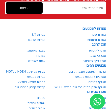
הרשמה
קסדות לאופנועים
קסדות שטח
קסדות 3/4
קסדות נפתחות
קסדות מלאות
הכל לרוכב
ארגז לאופנוע
מצבר לאופנוע
משקפי אבק
מגן ברך
מעיל קיץ לאופנוע
אגזוז לאופנוע
מבצעים חמים
שרשרת לאופנוע וטבעת קיבוע
מבצע על שמני MOTUL NGEN
מנעולים לאופנוע במבצע
קסדות במבצע
משקף בהנחה
כפפות אופנוע במבצע
משקף אבק מתנה ברכישת קסדת WOLF
קסדות קרבון ב 999 שח
מטרו אביזרים
אודותינו
סניפים
מגזין מטרו
שאלות נפוצות
מחירון חלפים
איתור משלוח