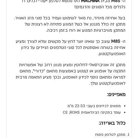
ה-
M8S
מבית
MACHINA
הינו מנשא לטלפון ייעודי לכלים דו
גלגלים מכל הסוגים והדגמים!
בעל אחיזה מיוחד, נח מאד לשימוש ועמיד בכל סוגי מזג האוויר.
מתקן זה כולל מנגנון אל כשל המונע פתיחה לא רצונית של
המתקן מוויברציות המנוע או רוח בזמן רכיבה.
ה-
M8S
עוצב כך שאינו יוצר לחץ על מקשים שלא לצורך ומציע
אחיזה בטוחה ואסתטית לכל סוגי הטלפונים הניידים על כידון
האופנוע\קטנוע.
מתקן זה אוניברסאלי לחלוטין ומציע מגוון רחב של אפשרויות
התקנה על אופנוע או קטנוע באמצעות מתאם "כדורי", מתאם
למראה ומתאם נוסף לכידון האופנוע, ובכך מציע התאמה מרבית
לאופנוע\קטנוע שלך.
מאפיינים:
מתאים לכידונים בעובי 22-33 מ"מ
עומד בתקינה הבינלאומית CE ,ROHS
כלול באריזה:
מתקן לטלפון פתוח