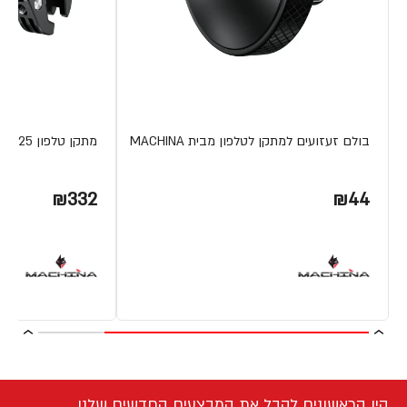
בולם זעזועים למתקן לטלפון מבית MACHINA
מתקן טלפון M25 לאופנוע/קטנוע כולל בולם זעזועים מבית MACHINA
₪332
₪44
היו הראשונים לקבל את המבצעים החדשים שלנו