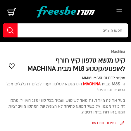
Machina
קיט מנשא טלפון קיץ חורף
לאופנוע/קטנוע M18 מבית MACHINA
מק"ט:
MM18LM8SHOLDER
ה-
M8S
מבית
MACHINA
הינו מנשא לטלפון ייעודי לכלים דו גלגלים מכל
הסוגים והדגמים!
בעל אחיזה מיוחד, נח מאד לשימוש ועמיד בכל סוגי מזג האוויר. מתקן
זה כולל מנגנון אל כשל המונע פתיחה לא רצונית של המתקן מוויברציות
המנוע או רוח בזמן רכיבה.
כתיבת חוות דעת