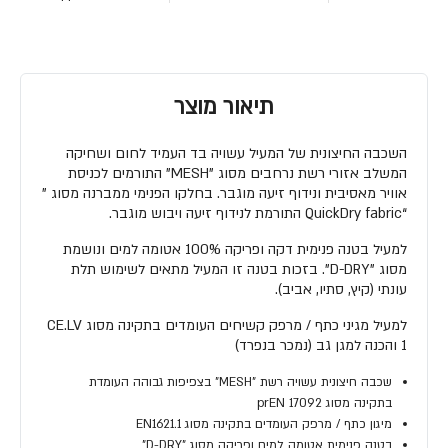
תיאור מוצר
השכבה החיצונית של המעיל עשויה בד העמיד לחום ושחיקה
המשלב אזורי רשת נרחבים מסוג "MESH" התורמים לכניסת
אוויר מאסיבית ונידוף זיעה מוגבר. בחלקו הפנימי ממברנה מסוג "
“QuickDry fabric התורמת לנידוף זיעה ויבוש מוגבר.
למעיל בטנה פנימית דקה ופריקה 100% אטומה למים ונושמת
מסוג "D-DRY". בזכות בטנה זו המעיל מתאים לשימוש תלת
עונתי (קיץ, סתיו, אביב).
למעיל מגיני כתף / מרפק קשיחים העומדים בתקינה מסוג CE.LV
1 והכנה למגן גב (נמכר בנפרד)
שכבה חיצונית עשויה רשת "MESH" בצפיפות גבוהה העומדת
בתקינה מסוג prEN 17092
מיגון כתף / מרפק העומדים בתקינה מסוג EN1621.1
בטנה פנימית אטומה למים ופריקה מסוג "D-DRY"