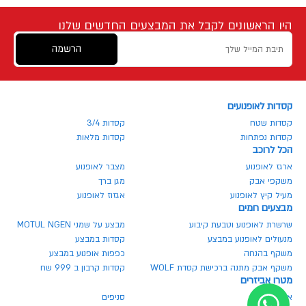
היו הראשונים לקבל את המבצעים החדשים שלנו
הרשמה
קסדות לאופנועים
קסדות שטח
קסדות 3/4
קסדות נפתחות
קסדות מלאות
הכל לרוכב
ארגז לאופנוע
מצבר לאופנוע
משקפי אבק
מגן ברך
מעיל קיץ לאופנוע
אגזוז לאופנוע
מבצעים חמים
שרשרת לאופנוע וטבעת קיבוע
מבצע על שמני MOTUL NGEN
מנעולים לאופנוע במבצע
קסדות במבצע
משקף בהנחה
כפפות אופנוע במבצע
משקף אבק מתנה ברכישת קסדת WOLF
קסדות קרבון ב 999 שח
מטרו אביזרים
אודותינו
סניפים