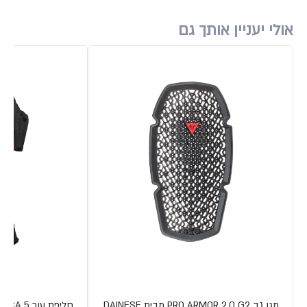
אולי יעניין אותך גם
מגן גב PRO ARMOR 2.0 G2 מבית DAINESE
חליפת עור LAGUNA SECA 5 מבית DAINESE