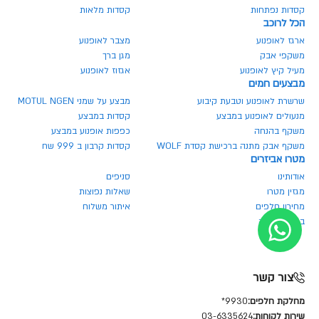
קסדות נפתחות
קסדות מלאות
הכל לרוכב
ארגז לאופנוע
מצבר לאופנוע
משקפי אבק
מגן ברך
מעיל קיץ לאופנוע
אגזוז לאופנוע
מבצעים חמים
שרשרת לאופנוע וטבעת קיבוע
מבצע על שמני MOTUL NGEN
מנעולים לאופנוע במבצע
קסדות במבצע
משקף בהנחה
כפפות אופנוע במבצע
משקף אבק מתנה ברכישת קסדת WOLF
קסדות קרבון ב 999 שח
מטרו אביזרים
אודותינו
סניפים
מגזין מטרו
שאלות נפוצות
מחירון חלפים
איתור משלוח
ביטול הזמנה
צור קשר
מחלקת חלפים:
9930*
שירות לקוחות:
03-6335624