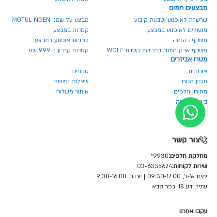
מבצעים חמים
שרשרת לאופנוע וטבעת קיבוע
מבצע על שמני MOTUL NGEN
מנעולים לאופנוע במבצע
קסדות במבצע
משקף בהנחה
כפפות אופנוע במבצע
משקף אבק מתנה ברכישת קסדת WOLF
קסדות קרבון ב 999 שח
מטרו אביזרים
אודותינו
סניפים
מגזין מטרו
שאלות נפוצות
מחירון חלפים
איתור משלוח
ביטול הזמנה
צור קשר
מחלקת חלפים:
9930*
שירות לקוחות:
03-6335624
ימים א'-ד', 09:30-17:00 | יום ה' 9:30-16:00
עתיר ידע 18, כפר סבא
עקבו אחרנו