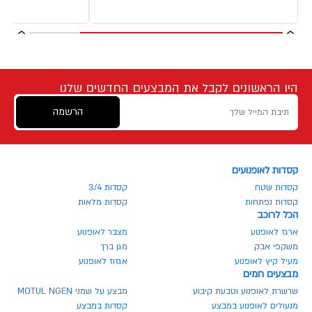
היו הראשונים לקבל את המבצעים החדשים שלנו
הרשמה
קסדות לאופנועים
קסדות שטח
קסדות 3/4
קסדות נפתחות
קסדות מלאות
הכל לרוכב
ארגז לאופנוע
מצבר לאופנוע
משקפי אבק
מגן ברך
מעיל קיץ לאופנוע
אגזוז לאופנוע
מבצעים חמים
שרשרת לאופנוע וטבעת קיבוע
מבצע על שמני MOTUL NGEN
מנעולים לאופנוע במבצע
קסדות במבצע