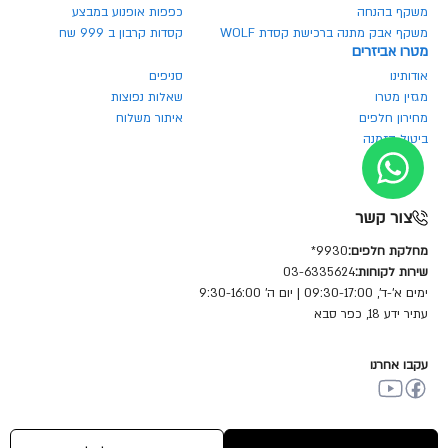
משקף בהנחה
כפפות אופנוע במבצע
משקף אבק מתנה ברכישת קסדת WOLF
קסדות קרבון ב 999 שח
מטרו אביזרים
אודותינו
סניפים
מגזין מטרו
שאלות נפוצות
מחירון חלפים
איתור משלוח
ביטול הזמנה
צור קשר
מחלקת חלפים:
9930*
שירות לקוחות:
03-6335624
ימים א'-ד', 09:30-17:00 | יום ה' 9:30-16:00
עתיר ידע 18, כפר סבא
עקבו אחרנו
© כל הזכויות שמורות מטרו מוטור שיווק (1981) בע"מ