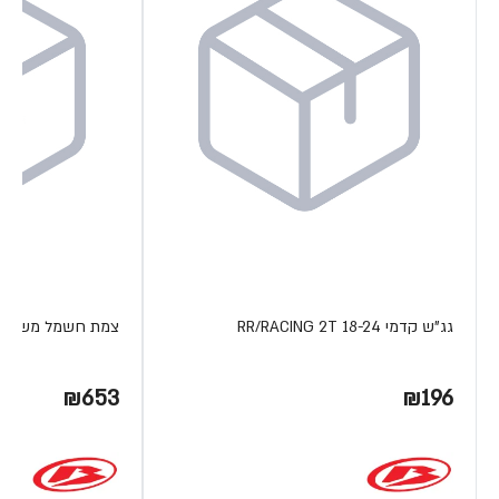
גג"ש קדמי RR/RACING 2T 18-24
צמת חשמל משופרת 4T 15-19
₪653
₪196