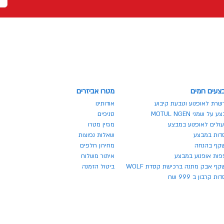
צעים חמים
מטרו אביזרים
שרת לאופנוע וטבעת קיבוע
אודותינו
 על שמני MOTUL NGEN
סניפים
ולים לאופנוע במבצע
מגזין מטרו
דות במבצע
שאלות נפוצות
קף בהנחה
מחירון חלפים
פות אופנוע במבצע
איתור משלוח
ף אבק מתנה ברכישת קסדת WOLF
ביטול הזמנה
ת קרבון ב 999 שח