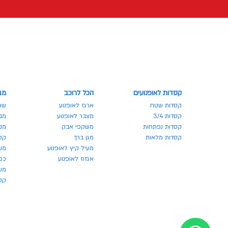
קסדות לאופנועים
הכל לרוכב
מב
קסדות שטח
ארגז לאופנוע
שר
קסדות 3/4
מצבר לאופנוע
מבצע
קסדות נפתחות
משקפי אבק
מנע
קסדות מלאות
מגן ברך
קס
מעיל קיץ לאופנוע
מש
אגזוז לאופנוע
כפ
משק
קסדו