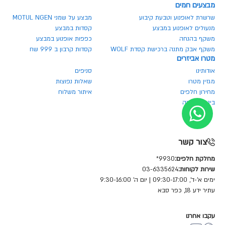
מבצעים חמים
שרשרת לאופנוע וטבעת קיבוע
מבצע על שמני MOTUL NGEN
מנעולים לאופנוע במבצע
קסדות במבצע
משקף בהנחה
כפפות אופנוע במבצע
משקף אבק מתנה ברכישת קסדת WOLF
קסדות קרבון ב 999 שח
מטרו אביזרים
אודותינו
סניפים
מגזין מטרו
שאלות נפוצות
מחירון חלפים
איתור משלוח
ביטול הזמנה
צור קשר
מחלקת חלפים:
9930*
שירות לקוחות:
03-6335624
ימים א'-ד', 09:30-17:00 | יום ה' 9:30-16:00
עתיר ידע 18, כפר סבא
עקבו אחרנו