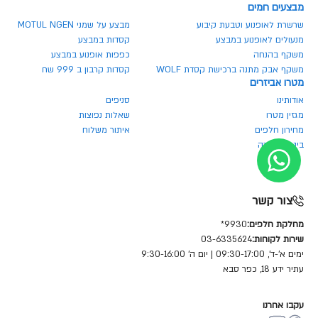
מבצעים חמים
שרשרת לאופנוע וטבעת קיבוע
מבצע על שמני MOTUL NGEN
מנעולים לאופנוע במבצע
קסדות במבצע
משקף בהנחה
כפפות אופנוע במבצע
משקף אבק מתנה ברכישת קסדת WOLF
קסדות קרבון ב 999 שח
מטרו אביזרים
אודותינו
סניפים
מגזין מטרו
שאלות נפוצות
מחירון חלפים
איתור משלוח
ביטול הזמנה
צור קשר
מחלקת חלפים:
9930*
שירות לקוחות:
03-6335624
ימים א'-ד', 09:30-17:00 | יום ה' 9:30-16:00
עתיר ידע 18, כפר סבא
עקבו אחרנו