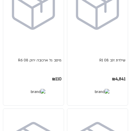
שילדת זנב 08 R1
מיסב גל ארכובה ירוק 08 R6
₪110
₪4,841