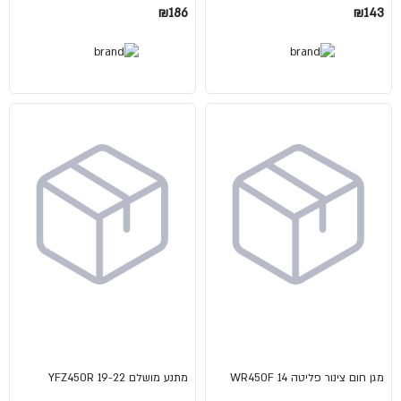
₪186
₪143
מגן חום צינור פליטה WR450F 14
מתנע מושלם 22-YFZ450R 19