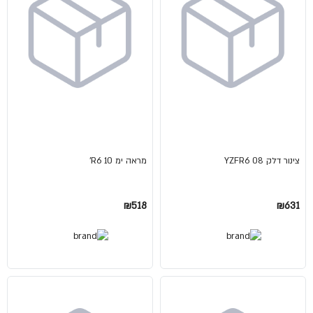
צינור דלק YZFR6 08
מראה ימ 10 R6'
₪518
₪631