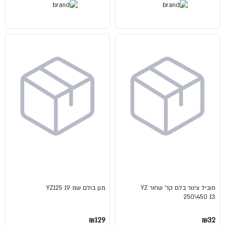
מוביל צינור בלם קד' שחור YZ
מגן בולם שמ YZ125 19
250\450 13
₪129
₪32