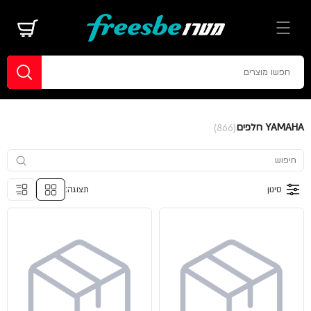
YAMAHA חלפים
(866)
סינון
תצוגה: