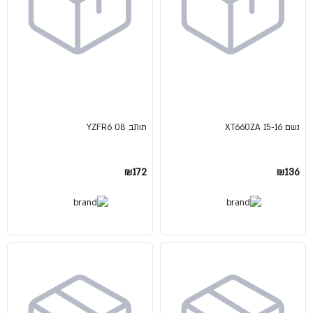
נשם XT660ZA 15-16
תותב YZFR6 08
₪172
₪136