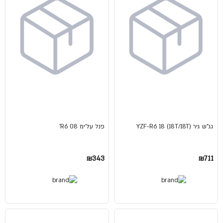
גג"ש גיר (18T/18T) YZF-R6 18
פנל על'ימ 08 R6'
₪343
₪711