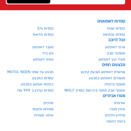
קסדות לאופנועים
קסדות שטח
קסדות 3/4
קסדות נפתחות
קסדות מלאות
הכל לרוכב
ארגז לאופנוע
מצבר לאופנוע
משקפי אבק
מגן ברך
מעיל קיץ לאופנוע
אגזוז לאופנוע
מבצעים חמים
שרשרת לאופנוע וטבעת קיבוע
מבצע על שמני MOTUL NGEN
מנעולים לאופנוע במבצע
קסדות במבצע
משקף בהנחה
כפפות אופנוע במבצע
משקף אבק מתנה ברכישת קסדת WOLF
קסדות קרבון ב 999 שח
מטרו אביזרים
אודותינו
סניפים
מגזין מטרו
שאלות נפוצות
מחירון חלפים
איתור משלוח
ביטול הזמנה