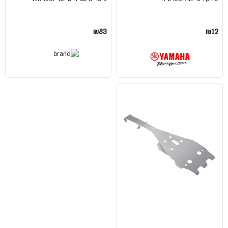
₪83
₪12