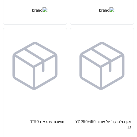
מגן בולם קד' ימ' שחור YZ 250\450
תושבת פנס אח DT50
13