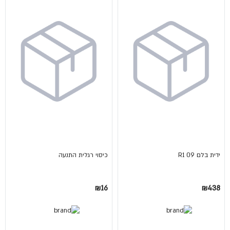
ידית בלם 09 R1
כיסוי רגלית התנעה
₪16
₪438