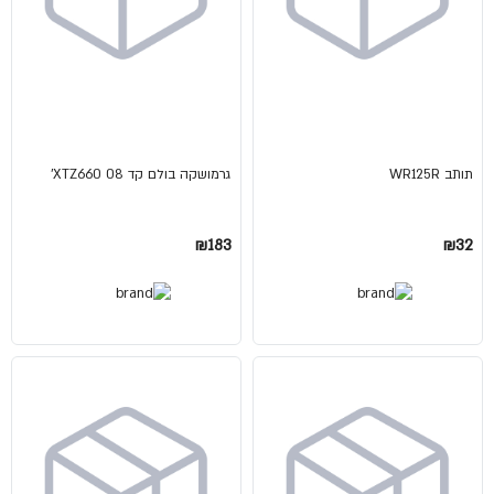
תותב WR125R
גרמושקה בולם קד 08 XTZ660'
₪183
₪32