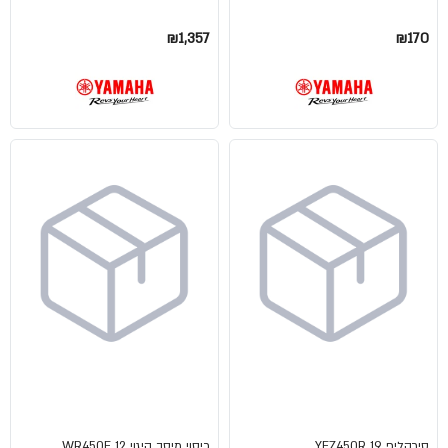
₪1,357
₪170
סירקליפ YFZ450R 19
כיסוי מיסב היגוי WR450F 12