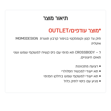
תיאור מוצר
*מוצר עודפים/OUTLET
תיק צד קטן וקומפקטי בגימור קרבון תוצרת MOMODESIGN
איטליה
ל – CROSSBODY תא פנימי עם כיס קשיח למשקפי שמש ושני
תאים חיצוניים.
• רצועה מתכווננת
• תא ייעודי למכשיר הסלולרי
• תא ייעודי למשקפי שמש בחלקו הפנימי
• מגיע עם כיסוי לתיק כלול