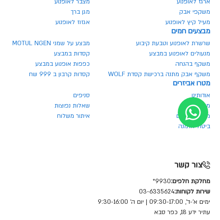
ארגז לאופנוע
מצבר לאופנוע
משקפי אבק
מגן ברך
מעיל קיץ לאופנוע
אגזוז לאופנוע
מבצעים חמים
שרשרת לאופנוע וטבעת קיבוע
מבצע על שמני MOTUL NGEN
מנעולים לאופנוע במבצע
קסדות במבצע
משקף בהנחה
כפפות אופנוע במבצע
משקף אבק מתנה ברכישת קסדת WOLF
קסדות קרבון ב 999 שח
מטרו אביזרים
אודותינו
סניפים
מגזין מטרו
שאלות נפוצות
מחירון חלפים
איתור משלוח
ביטול הזמנה
צור קשר
מחלקת חלפים:
9930*
שירות לקוחות:
03-6335624
ימים א'-ד', 09:30-17:00 | יום ה' 9:30-16:00
עתיר ידע 18, כפר סבא