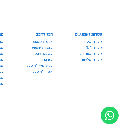
קסדות לאופנועים
הכל לרוכב
מב
קסדות שטח
ארגז לאופנוע
שר
קסדות 3/4
מצבר לאופנוע
מבצע
קסדות נפתחות
משקפי אבק
מנע
קסדות מלאות
מגן ברך
קס
מעיל קיץ לאופנוע
מש
אגזוז לאופנוע
כפ
משק
קסדו