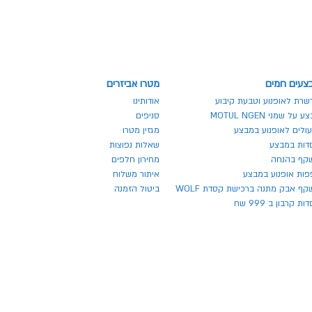
צעים חמים
מטרו אביזרים
שרת לאופנוע וטבעת קיבוע
אודותינו
 על שמני MOTUL NGEN
סניפים
ולים לאופנוע במבצע
מגזין מטרו
דות במבצע
שאלות נפוצות
קף בהנחה
מחירון חלפים
פות אופנוע במבצע
איתור משלוח
ף אבק מתנה ברכישת קסדת WOLF
ביטול הזמנה
ת קרבון ב 999 שח