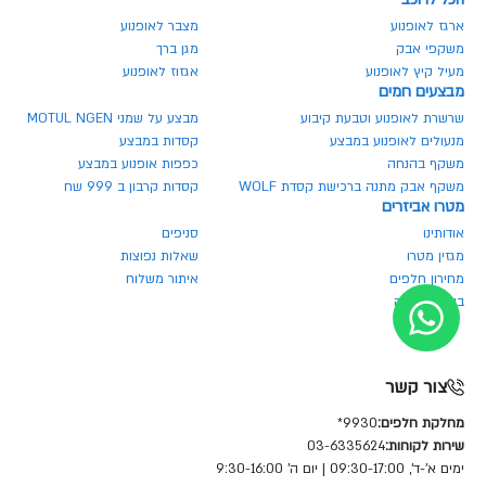
ארגז לאופנוע
מצבר לאופנוע
משקפי אבק
מגן ברך
מעיל קיץ לאופנוע
אגזוז לאופנוע
מבצעים חמים
שרשרת לאופנוע וטבעת קיבוע
מבצע על שמני MOTUL NGEN
מנעולים לאופנוע במבצע
קסדות במבצע
משקף בהנחה
כפפות אופנוע במבצע
משקף אבק מתנה ברכישת קסדת WOLF
קסדות קרבון ב 999 שח
מטרו אביזרים
אודותינו
סניפים
מגזין מטרו
שאלות נפוצות
מחירון חלפים
איתור משלוח
ביטול הזמנה
צור קשר
מחלקת חלפים:
9930*
שירות לקוחות:
03-6335624
ימים א'-ד', 09:30-17:00 | יום ה' 9:30-16:00