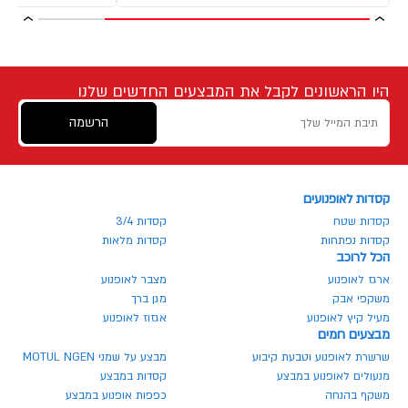
היו הראשונים לקבל את המבצעים החדשים שלנו
הרשמה
קסדות לאופנועים
קסדות שטח
קסדות 3/4
קסדות נפתחות
קסדות מלאות
הכל לרוכב
ארגז לאופנוע
מצבר לאופנוע
משקפי אבק
מגן ברך
מעיל קיץ לאופנוע
אגזוז לאופנוע
מבצעים חמים
שרשרת לאופנוע וטבעת קיבוע
מבצע על שמני MOTUL NGEN
מנעולים לאופנוע במבצע
קסדות במבצע
משקף בהנחה
כפפות אופנוע במבצע