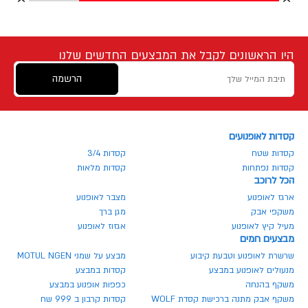
היו הראשונים לקבל את המבצעים החדשים שלנו
הרשמה
קסדות לאופנועים
קסדות שטח
קסדות 3/4
קסדות נפתחות
קסדות מלאות
הכל לרוכב
ארגז לאופנוע
מצבר לאופנוע
משקפי אבק
מגן ברך
מעיל קיץ לאופנוע
אגזוז לאופנוע
מבצעים חמים
שרשרת לאופנוע וטבעת קיבוע
מבצע על שמני MOTUL NGEN
מנעולים לאופנוע במבצע
קסדות במבצע
משקף בהנחה
כפפות אופנוע במבצע
משקף אבק מתנה ברכישת קסדת WOLF
קסדות קרבון ב 999 שח