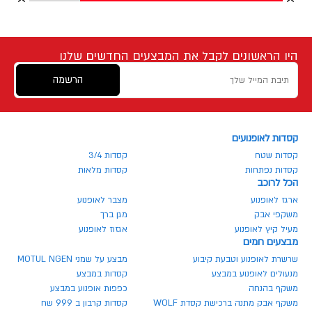
היו הראשונים לקבל את המבצעים החדשים שלנו
הרשמה
קסדות לאופנועים
קסדות שטח
קסדות 3/4
קסדות נפתחות
קסדות מלאות
הכל לרוכב
ארגז לאופנוע
מצבר לאופנוע
משקפי אבק
מגן ברך
מעיל קיץ לאופנוע
אגזוז לאופנוע
מבצעים חמים
שרשרת לאופנוע וטבעת קיבוע
מבצע על שמני MOTUL NGEN
מנעולים לאופנוע במבצע
קסדות במבצע
משקף בהנחה
כפפות אופנוע במבצע
משקף אבק מתנה ברכישת קסדת WOLF
קסדות קרבון ב 999 שח