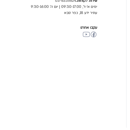
שירות לקוחות:
03-6335624
ימים א'-ד', 09:30-17:00 | יום ה' 9:30-16:00
עתיר ידע 18, כפר סבא
עקבו אחרנו