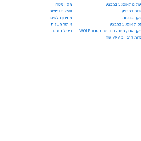
ולים לאופנוע במבצע
מגזין מטרו
דות במבצע
שאלות נפוצות
קף בהנחה
מחירון חלפים
פות אופנוע במבצע
איתור משלוח
ף אבק מתנה ברכישת קסדת WOLF
ביטול הזמנה
ת קרבון ב 999 שח