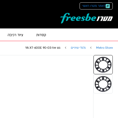
לאתר מטרו ראשי
קסדות
ציוד רכיבה
Metro Store
גלגלי שיניים
גש אח YA XT-600E 90-03