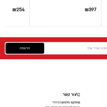
₪254
₪397
הרשמה
צור קשר
מחלקת חלפים:
9930*