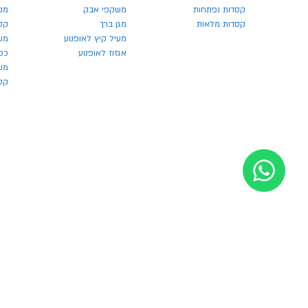
קסדות נפתחות
משקפי אבק
מנע
קסדות מלאות
מגן ברך
קס
מעיל קיץ לאופנוע
מש
אגזוז לאופנוע
כפ
משק
קסדו