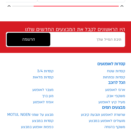
היו הראשונים לקבל את המבצעים החדשים שלנו
הרשמה
קסדות לאופנועים
קסדות שטח
קסדות 3/4
קסדות נפתחות
קסדות מלאות
הכל לרוכב
ארגז לאופנוע
מצבר לאופנוע
משקפי אבק
מגן ברך
מעיל קיץ לאופנוע
אגזוז לאופנוע
מבצעים חמים
שרשרת לאופנוע וטבעת קיבוע
מבצע על שמני MOTUL NGEN
מנעולים לאופנוע במבצע
קסדות במבצע
משקף בהנחה
כפפות אופנוע במבצע