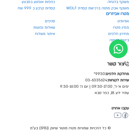
משקף בהנחה
כפפות אופנוע במבצע
משקף אבק מתנה ברכישת קסדת WOLF
קסדות קרבון ב 999 שח
מטרו אביזרים
אודותינו
סניפים
מגזין מטרו
שאלות נפוצות
מחירון חלפים
איתור משלוח
ביטול הזמנה
צור קשר
מחלקת חלפים:
9930*
שירות לקוחות:
03-6335624
ימים א'-ד', 09:30-17:00 | יום ה' 9:30-16:00
עתיר ידע 18, כפר סבא
עקבו אחרנו
© כל הזכויות שמורות מטרו מוטור שיווק (1981) בע"מ