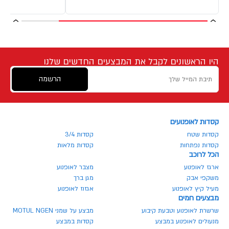
היו הראשונים לקבל את המבצעים החדשים שלנו
הרשמה
קסדות לאופנועים
קסדות שטח
קסדות 3/4
קסדות נפתחות
קסדות מלאות
הכל לרוכב
ארגז לאופנוע
מצבר לאופנוע
משקפי אבק
מגן ברך
מעיל קיץ לאופנוע
אגזוז לאופנוע
מבצעים חמים
שרשרת לאופנוע וטבעת קיבוע
מבצע על שמני MOTUL NGEN
מנעולים לאופנוע במבצע
קסדות במבצע