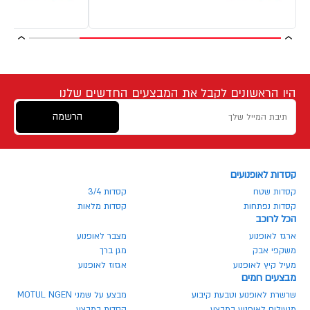
היו הראשונים לקבל את המבצעים החדשים שלנו
הרשמה
קסדות לאופנועים
קסדות שטח
קסדות 3/4
קסדות נפתחות
קסדות מלאות
הכל לרוכב
ארגז לאופנוע
מצבר לאופנוע
משקפי אבק
מגן ברך
מעיל קיץ לאופנוע
אגזוז לאופנוע
מבצעים חמים
שרשרת לאופנוע וטבעת קיבוע
מבצע על שמני MOTUL NGEN
מנעולים לאופנוע במבצע
קסדות במבצע