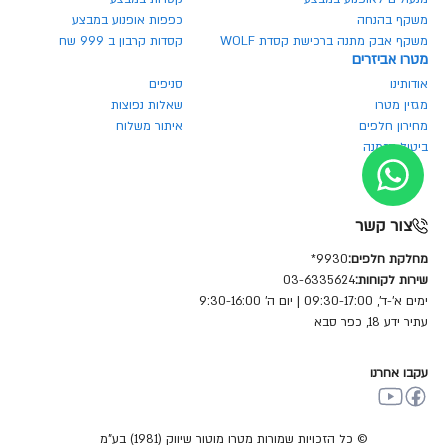
משקף בהנחה
כפפות אופנוע במבצע
משקף אבק מתנה ברכישת קסדת WOLF
קסדות קרבון ב 999 שח
מטרו אביזרים
אודותינו
סניפים
מגזין מטרו
שאלות נפוצות
מחירון חלפים
איתור משלוח
ביטול הזמנה
צור קשר
מחלקת חלפים:
9930*
שירות לקוחות:
03-6335624
ימים א'-ד', 09:30-17:00 | יום ה' 9:30-16:00
עתיר ידע 18, כפר סבא
עקבו אחרנו
© כל הזכויות שמורות מטרו מוטור שיווק (1981) בע"מ