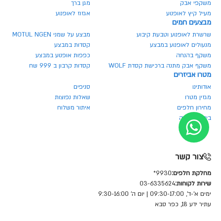
משקפי אבק
מגן ברך
מעיל קיץ לאופנוע
אגזוז לאופנוע
מבצעים חמים
שרשרת לאופנוע וטבעת קיבוע
מבצע על שמני MOTUL NGEN
מנעולים לאופנוע במבצע
קסדות במבצע
משקף בהנחה
כפפות אופנוע במבצע
משקף אבק מתנה ברכישת קסדת WOLF
קסדות קרבון ב 999 שח
מטרו אביזרים
אודותינו
סניפים
מגזין מטרו
שאלות נפוצות
מחירון חלפים
איתור משלוח
ביטול הזמנה
צור קשר
מחלקת חלפים:
9930*
שירות לקוחות:
03-6335624
ימים א'-ד', 09:30-17:00 | יום ה' 9:30-16:00
עתיר ידע 18, כפר סבא